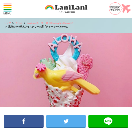
トップ
コラム
LaniLaniユーザー発！Sharing My Hawaii♡
流行のSNS映えアイスクリーム店「チャーミー/Charmy」