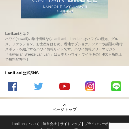
LaniLaniとは？
ハワイ(hawaii)の旅行情報ならLaniLani。LaniLaniはハワイの観光、グル
メ、ファッション、お土産をはじめ、現地オプショナルツアーや話題の流行
スポットを紹介するハワイ情報サイトです。ハワイ情報フリーマガジン
「Hawaiian Breeze LaniLani」は日本とハワイ・ワイキキの計400ヶ所以上
で無料配布中！
LaniLani公式SNS
LaniLani
LaniLani
LaniLani
LaniLani
LaniLani
の
のtwitter
の
の
のLINEを
Facebook
を見る
Youtube
Instagram
見る
ページトップ
を見る
チャンネ
を見る
ルを見る
LaniLaniについて
運営会社
サイトマップ
プライバシーポリシー