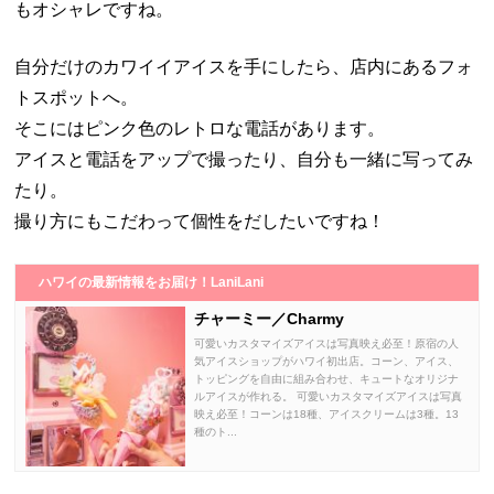
もオシャレですね。
自分だけのカワイイアイスを手にしたら、店内にあるフォ
トスポットへ。
そこにはピンク色のレトロな電話があります。
アイスと電話をアップで撮ったり、自分も一緒に写ってみ
たり。
撮り方にもこだわって個性をだしたいですね！
ハワイの最新情報をお届け！LaniLani
チャーミー／Charmy
可愛いカスタマイズアイスは写真映え必至！原宿の人
気アイスショップがハワイ初出店。コーン、アイス、
トッピングを自由に組み合わせ、キュートなオリジナ
ルアイスが作れる。 可愛いカスタマイズアイスは写真
映え必至！コーンは18種、アイスクリームは3種。13
種のト...