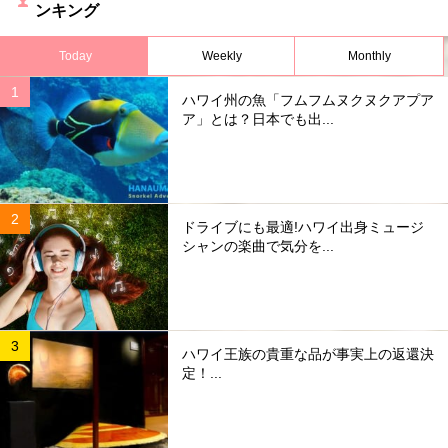
ンキング
Today
Weekly
Monthly
ハワイ州の魚「フムフムヌクヌクアプア
ア」とは？日本でも出...
ドライブにも最適!ハワイ出身ミュージ
シャンの楽曲で気分を...
ハワイ王族の貴重な品が事実上の返還決
定！...