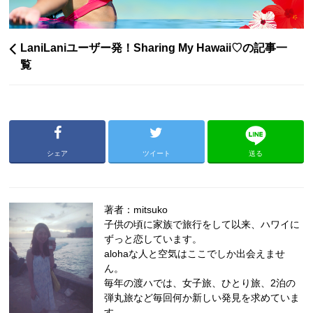
LaniLaniユーザー発！Sharing My Hawaii♡の記事一
覧
シェア
ツイート
送る
著者：mitsuko
子供の頃に家族で旅行をして以来、ハワイに
ずっと恋しています。
alohaな人と空気はここでしか出会えませ
ん。
毎年の渡ハでは、女子旅、ひとり旅、2泊の
弾丸旅など毎回何か新しい発見を求めていま
す。