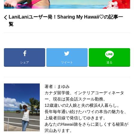
LaniLaniユーザー発！Sharing My Hawaii♡の記事一
覧
シェア
ツイート
送る
著者：まゆみ
カナダ留学後、インテリアコーディネータ
ー、現在は英会話スクール勤務。
12歳違いの2人娘と夫の横浜4人暮らし。
長年毎年通い続けたハワイの本当の魅力を、
上級者目線で発信してゆきます。
あなたのHawaii旅をさらに楽しくする秘策が
沢山あります。