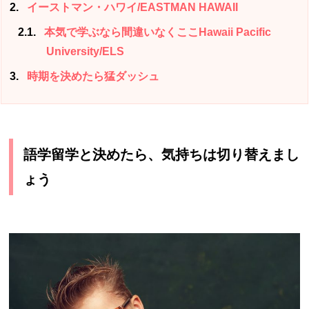
2
イーストマン・ハワイ/EASTMAN HAWAII
2.1
本気で学ぶなら間違いなくここHawaii Pacific
University/ELS
3
時期を決めたら猛ダッシュ
語学留学と決めたら、気持ちは切り替えまし
ょう