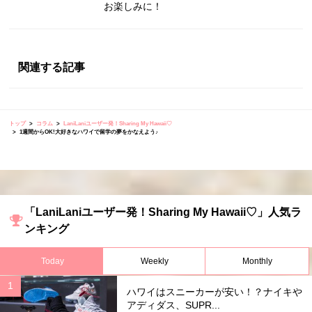
お楽しみに！
関連する記事
トップ
コラム
LaniLaniユーザー発！Sharing My Hawaii♡
1週間からOK!大好きなハワイで留学の夢をかなえよう♪
「LaniLaniユーザー発！Sharing My Hawaii♡」人気ラ
ンキング
Today
Weekly
Monthly
ハワイはスニーカーが安い！？ナイキや
アディダス、SUPR...