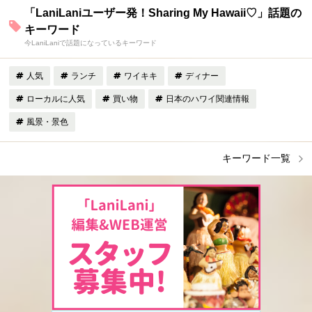
「LaniLaniユーザー発！Sharing My Hawaii♡」話題の
キーワード
今LaniLaniで話題になっているキーワード
人気
ランチ
ワイキキ
ディナー
ローカルに人気
買い物
日本のハワイ関連情報
風景・景色
キーワード一覧