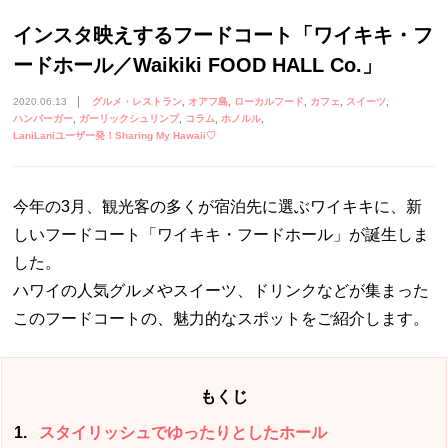
インスタ映えするフードコート「ワイキキ・フ
ードホール／Waikiki FOOD HALL Co.」
2020.06.13
グルメ・レストラン
オアフ島
ローカルフード
カフェ
スイーツ
ハンバーガー
ガーリックシュリンプ
コラム
ホノルル
LaniLaniユーザー発！Sharing My Hawaii♡
今年の3月、観光客の多くが宿泊先に選ぶワイキキに、新
しいフードコート「ワイキキ・フードホール」が誕生しま
した。
ハワイの人気グルメやスイーツ、ドリンクなどが集まった
このフードコートの、魅力的なスポットをご紹介します。
もくじ
1
スタイリッシュでゆったりとしたホール