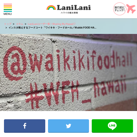
トップ
コラム
LaniLaniユーザー発！Sharing My Hawaii♡
インスタ映えするフードコート「ワイキキ・フードホール／Waikiki FOOD HA...