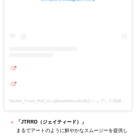
Waikiki_Food_Hall_co.(@waikikifoodhall)がシェアした投稿
–
「JTRRD（ジェイティード）」
まるでアートのように鮮やかなスムージーを提供し