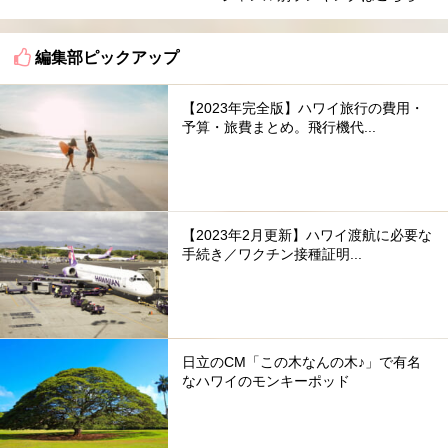
編集部ピックアップ
【2023年完全版】ハワイ旅行の費用・
予算・旅費まとめ。飛行機代...
【2023年2月更新】ハワイ渡航に必要な
手続き／ワクチン接種証明...
日立のCM「この木なんの木♪」で有名
なハワイのモンキーポッド