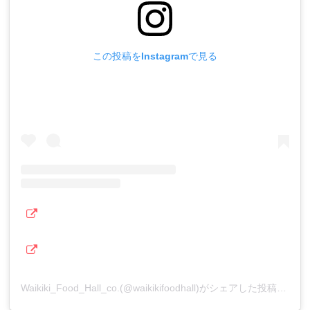
この投稿をInstagramで見る
Waikiki_Food_Hall_co.(@waikikifoodhall)がシェアした投稿
–