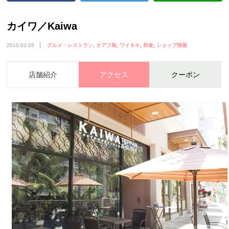
カイワ／Kaiwa
2010.03.05
グルメ・レストラン
オアフ島
ワイキキ
和食
ショップ情報
店舗紹介
アクセス
クーポン