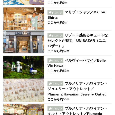
ここから約0m
マリブ・シャツ／Malibu
ショップ
Shirts
ここから約0m
リゾート感あるキュートな
ショップ
セレクトが魅力「UNIBAZAR（ユニ
バザー）」
ここから約52m
ベルヴィーハワイ／Belle
ショップ
Vie Hawaii
ここから約52m
プルメリア・ハワイアン・
ショップ
ジュエリー・アウトレット／
Plumeria Hawaiian Jewelry Outlet
ここから約55m
プルメリア・ハワイアン・
ショップ
キルト・アウトレット／Plumeria