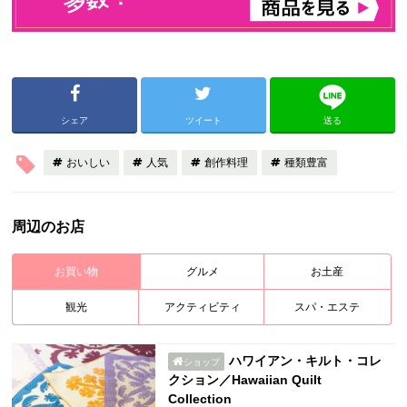
シェア
ツイート
送る
おいしい
人気
創作料理
種類豊富
周辺のお店
お買い物
グルメ
お土産
観光
アクティビティ
スパ・エステ
ハワイアン・キルト・コレ
ショップ
クション／Hawaiian Quilt
Collection