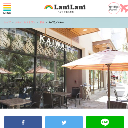
トップ
グルメ・レストラン
和食
カイワ／Kaiwa