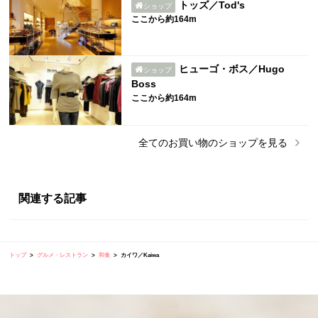
トッズ／Tod's
ショップ
ここから約164m
ヒューゴ・ボス／Hugo
ショップ
Boss
ここから約164m
全ての
お買い物
のショップを見る
関連する記事
トップ
グルメ・レストラン
和食
カイワ／Kaiwa