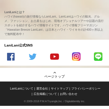
LaniLaniとは？
ハワイ(hawaii)の旅行情報ならLaniLani。LaniLaniはハワイの観光、グル
メ、ファッション、お土産をはじめ、現地オプショナルツアーや話題の流行
スポットを紹介するハワイ情報サイトです。ハワイ情報フリーマガジン
「Hawaiian Breeze LaniLani」は日本とハワイ・ワイキキの計400ヶ所以上
で無料配布中！
LaniLani公式SNS
LaniLani
LaniLani
LaniLani
LaniLani
LaniLani
の
のtwitter
の
の
のLINEを
Facebook
を見る
Youtube
Instagram
見る
ページトップ
を見る
チャンネ
を見る
ルを見る
LaniLaniについて
運営会社
サイトマップ
プライバシーポリシー
広告掲載について
お問い合わせ
© 2009-2018 P.M.A Tryangle,Inc. / Digitalidentity inc.