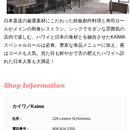
日本直送の厳選素材にこだわった鉄板創作料理と寿司ロー
ルがメインの和食レストラン。シックでモダンな雰囲気の
店内で楽しむ、ハワイと日本の食材とを融合させたKAIWA
スペシャルロールは必食。豊富な単品メニューに加え、夜
はコースも人気。見た目も鮮やかで舌の肥えたハワイへ訪
れた日本人客も大満足！
カイワ／Kaiwa
住所：
226 Lewers St,Honolulu
電話番号：
808-924-1555