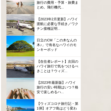
旅行の費用・予算・旅費ま
とめ。飛行機代...
【2023年2月更新】ハワイ
渡航に必要な手続き／ワク
チン接種証明...
日立のCM「この木なんの
木♪」で有名なハワイのモ
ンキーポッド
【在住者レポート】次回の
ハワイ旅行で気をつけるべ
きことは？ウィズ...
【2023年最新版】ハワイ
旅行の安い時期はいつ？格
安で楽しめるハ...
【ウィズコロナ旅行記・第
1弾】オアフ島はどう変わ