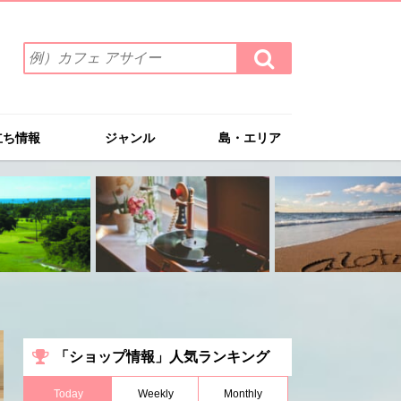
検
検
索
索
ワ
す
る
ー
ド
立ち情報
ジャンル
島・エリア
を
入
力
(例）
カ
フ
ェ
ア
サ
イ
ー
「ショップ情報」人気ランキング
Today
Weekly
Monthly