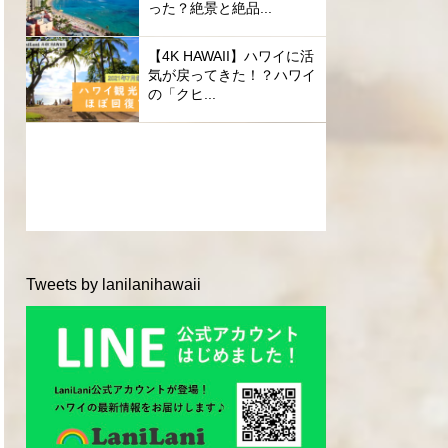
った？絶景と絶品...
【4K HAWAII】ハワイに活
気が戻ってきた！？ハワイ
の「クヒ...
Tweets by lanilanihawaii