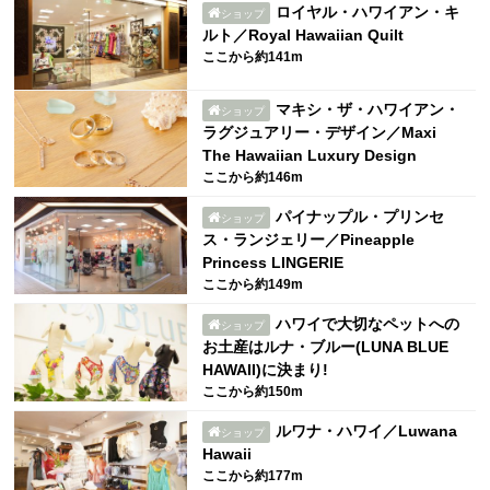
ロイヤル・ハワイアン・キ
ショップ
ルト／Royal Hawaiian Quilt
ここから約141m
マキシ・ザ・ハワイアン・
ショップ
ラグジュアリー・デザイン／Maxi
The Hawaiian Luxury Design
ここから約146m
パイナップル・プリンセ
ショップ
ス・ランジェリー／Pineapple
Princess LINGERIE
ここから約149m
ハワイで大切なペットへの
ショップ
お土産はルナ・ブルー(LUNA BLUE
HAWAII)に決まり!
ここから約150m
ルワナ・ハワイ／Luwana
ショップ
Hawaii
ここから約177m