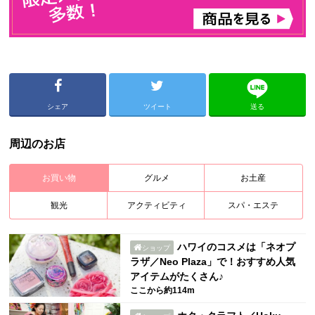
シェア
ツイート
送る
周辺のお店
お買い物
グルメ
お土産
観光
アクティビティ
スパ・エステ
ハワイのコスメは「ネオプ
ショップ
ラザ／Neo Plaza」で！おすすめ人気
アイテムがたくさん♪
ここから約114m