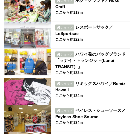
ホク・クラフト／Hoku
ショップ
Craft
ここから約118m
レスポートサック／
ショップ
LeSportsac
ここから約122m
ハワイ発のバッグブランド
ショップ
「ラナイ・トランジット(Lanai
TRANSIT）」
ここから約122m
リミックスハワイ／Remix
ショップ
Hawaii
ここから約124m
ペイレス・シューソース／
ショップ
Payless Shoe Source
ここから約134m