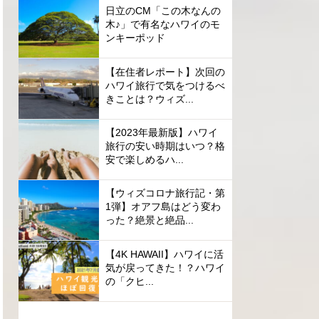
日立のCM「この木なんの
木♪」で有名なハワイのモ
ンキーポッド
【在住者レポート】次回の
ハワイ旅行で気をつけるべ
きことは？ウィズ...
【2023年最新版】ハワイ
旅行の安い時期はいつ？格
安で楽しめるハ...
【ウィズコロナ旅行記・第
1弾】オアフ島はどう変わ
った？絶景と絶品...
【4K HAWAII】ハワイに活
気が戻ってきた！？ハワイ
の「クヒ...