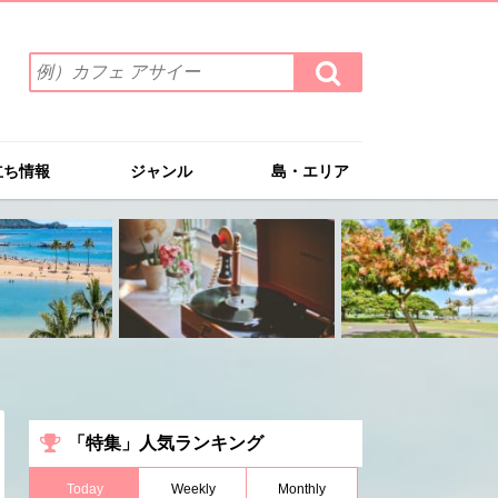
検
検
索
索
ワ
す
る
ー
ド
立ち情報
ジャンル
島・エリア
を
入
力
(例）
カ
フ
ェ
ア
サ
イ
ー
「特集」人気ランキング
Today
Weekly
Monthly