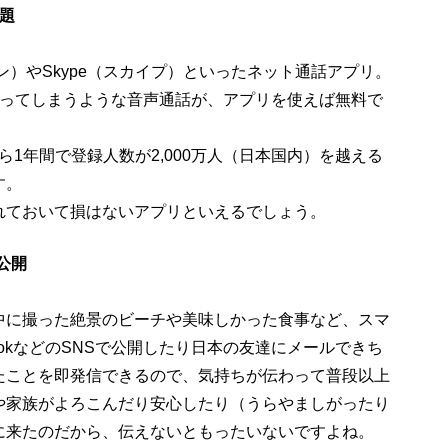
題
ン）やSkype（スカイプ）といったネット通話アプリ。
かってしまうような音声通話が、アプリを使えば無料で
から1年間で登録人数が2,000万人（日本国内）を越える
す。
れておいて損はないアプリといえるでしょう。
即公開
中に撮った絶景のビーチや美味しかった食事など、スマ
ookなどのSNSで公開したり日本の友達にメールできち
たことを即発信できるので、気持ちが伝わって普段以上
や家族がよろこんだり安心したり（うらやましがったり
に来たのだから、伝えないともったいないですよね。