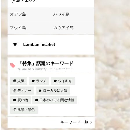
島・エリア
オアフ島
ハワイ島
マウイ島
カウアイ島
LaniLani market
「特集」話題のキーワード
今LaniLaniで話題になっているキーワード
人気
ランチ
ワイキキ
ディナー
ローカルに人気
買い物
日本のハワイ関連情報
風景・景色
キーワード一覧