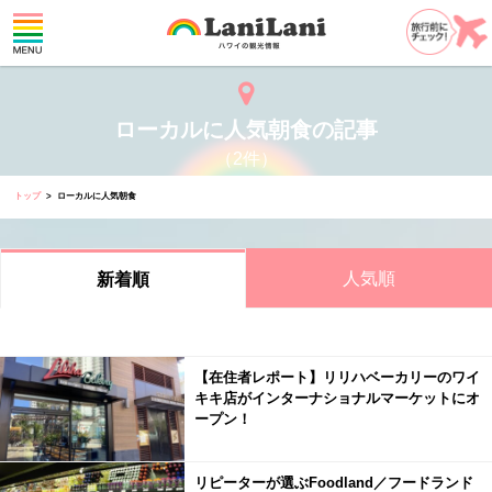
ローカルに人気朝食の記事
（2件）
トップ
ローカルに人気朝食
人気順
新着順
【在住者レポート】リリハベーカリーのワイ
キキ店がインターナショナルマーケットにオ
ープン！
リピーターが選ぶFoodland／フードランド