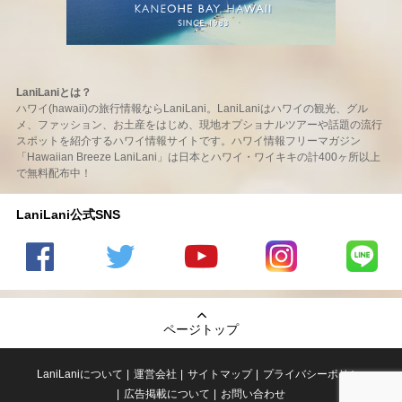
LaniLaniとは？
ハワイ(hawaii)の旅行情報ならLaniLani。LaniLaniはハワイの観光、グル
メ、ファッション、お土産をはじめ、現地オプショナルツアーや話題の流行
スポットを紹介するハワイ情報サイトです。ハワイ情報フリーマガジン
「Hawaiian Breeze LaniLani」は日本とハワイ・ワイキキの計400ヶ所以上
で無料配布中！
LaniLani公式SNS
LaniLani
LaniLani
LaniLani
LaniLani
LaniLani
の
のtwitter
の
の
のLINEを
Facebook
を見る
Youtube
Instagram
見る
ページトップ
を見る
チャンネ
を見る
ルを見る
LaniLaniについて
運営会社
サイトマップ
プライバシーポリシー
広告掲載について
お問い合わせ