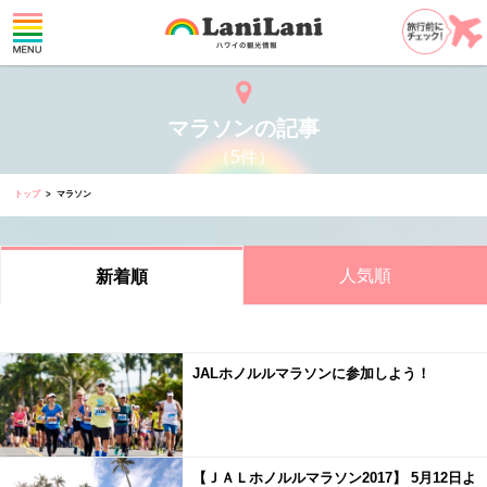
マラソンの記事
（5件）
トップ
マラソン
人気順
新着順
JALホノルルマラソンに参加しよう！
【ＪＡＬホノルルマラソン2017】 5月12日よ