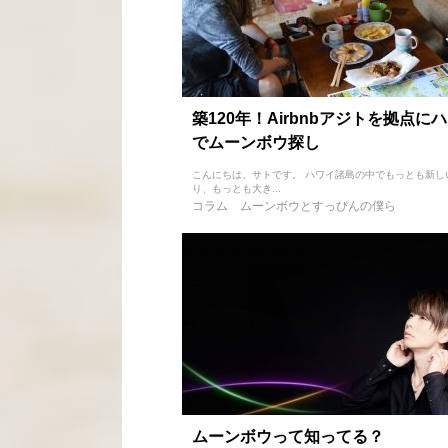
築120年！Airbnbアジトを拠点に
でムーンボウ探し
こんにちは、サトです。 ハワイ諸島の中でもっとも新し
り、もっとも大き...
コラム
ムーンボウとすっぴんの僕ら
ムーンボウって知ってる？