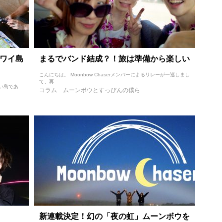
ハワイ島
まるでバンド結成？！旅は準備から楽しい
こんにちは。 Moonbow Chaserメンバーによるリレーが一巡しまし
て、再...
い島であ
コラム
ムーンボウとすっぴんの僕ら
新連載決定！幻の「夜の虹」ムーンボウを