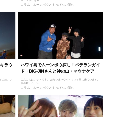
ムーンボウを追...
コラム
ムーンボウとすっぴんの僕ら
キラウ
ハワイ島でムーンボウ探し！ベテランガイ
ド・BIG-JINさんと神の山・マウナケア
イの旅、い
こんにちは、サトです。 ただいまハワイ・マウイ島に来ています。
夜の虹・ムーン...
コラム
ムーンボウとすっぴんの僕ら