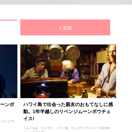
人気順
ーンボ
ハワイ島で出会った親友のおもてなしに感
動。1年半越しのリベンジムーンボウチェ
イス!
いよいよ大
こんにちは、サトです。 ハワイ島・ビッグアイランドにて夜の虹・