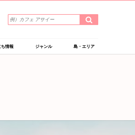
検
検
索
索
ワ
す
る
ー
ド
立ち情報
ジャンル
島・エリア
を
入
力
(例）
カ
フ
ェ
ア
サ
イ
ー