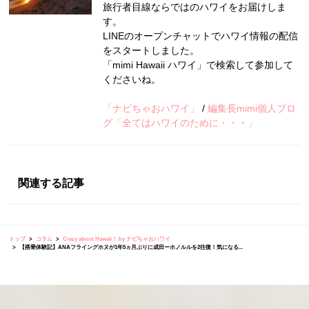
旅行者目線ならではのハワイをお届けしま
す。
LINEのオープンチャットでハワイ情報の配信
をスタートしました。
「mimi Hawaii ハワイ」で検索して参加して
くださいね。
「ナビちゃおハワイ」
/
編集長mimi個人ブロ
グ「全てはハワイのために・・・」
関連する記事
トップ
コラム
Crazy about Hawaii！ by ナビちゃおハワイ
【搭乗体験記】ANAフライングホヌが1年5ヵ月ぶりに成田ーホノルルを2往復！気になる...