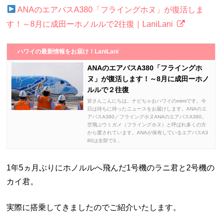
ANAのエアバスA380「フライングホヌ」が復活しま
す！～8月に成田ーホノルルで2往復｜LaniLani
ハワイの最新情報をお届け！LaniLani
ANAのエアバスA380「フライングホ
ヌ」が復活します！～8月に成田ーホノ
ルルで２往復
皆さんこんにちは。ナビちゃおハワイのmimiです。今
日は待ちに待ったニュースをお届けします。ANAのエ
アバスA380／フライングホヌANAのエアバスA380。
空飛ぶウミガメ（フライングホヌ）と呼ばれ多くの方
から愛されています。ANAが保有しているエアバスA3
80は全部で3...
1年5ヵ月ぶりにホノルルへ飛んだ1号機のラニ君と2号機の
カイ君。
実際に搭乗してきましたのでご紹介いたします。