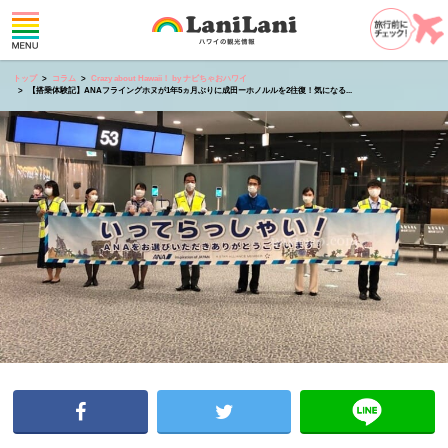
トップ
コラム
Crazy about Hawaii！ by ナビちゃおハワイ
【搭乗体験記】ANAフライングホヌが1年5ヵ月ぶりに成田ーホノルルを2往復！気になる...