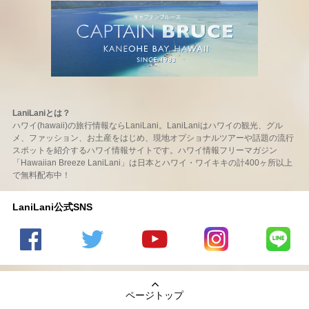
LaniLaniとは？
ハワイ(hawaii)の旅行情報ならLaniLani。LaniLaniはハワイの観光、グル
メ、ファッション、お土産をはじめ、現地オプショナルツアーや話題の流行
スポットを紹介するハワイ情報サイトです。ハワイ情報フリーマガジン
「Hawaiian Breeze LaniLani」は日本とハワイ・ワイキキの計400ヶ所以上
で無料配布中！
LaniLani公式SNS
LaniLani
LaniLani
LaniLani
LaniLani
LaniLani
の
のtwitter
の
の
のLINEを
Facebook
を見る
Youtube
Instagram
見る
ページトップ
を見る
チャンネ
を見る