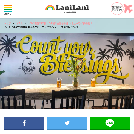
トップ
コラム
ハワイ在住15年目、DJ内田佐知子がみつけたハワイ新発見！
カイルアで朝食を食べるなら、エッグスヘッド・エスプレッソバー