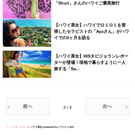
「Shuri」さんのハワイご褒美旅行
【ハワイ美女】ハワイでロミロミを習
得したセラピストの「Ayaさん」がハワ
イでの3ヶ月を語る
【ハワイ美女】HISタビジョランレポー
ターが登場！現地で暮らすように一人
旅する「Sa...
前へ
次へ
3 / 4
トップ
コラム
ハワイ美女 presented by ハワイいいね!!