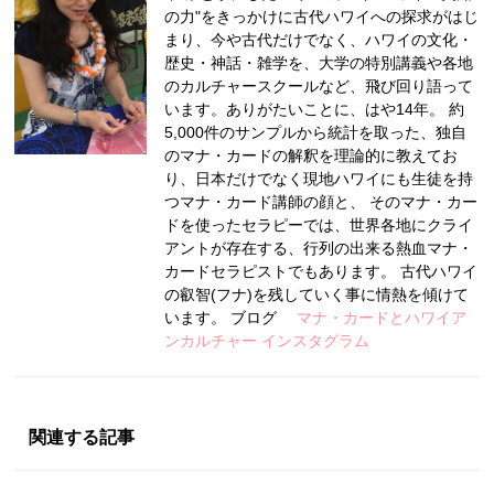
の力"をきっかけに古代ハワイへの探求がはじ
まり、今や古代だけでなく、ハワイの文化・
歴史・神話・雑学を、大学の特別講義や各地
のカルチャースクールなど、飛び回り語って
います。ありがたいことに、はや14年。 約
5,000件のサンプルから統計を取った、独自
のマナ・カードの解釈を理論的に教えてお
り、日本だけでなく現地ハワイにも生徒を持
つマナ・カード講師の顔と、 そのマナ・カー
ドを使ったセラピーでは、世界各地にクライ
アントが存在する、行列の出来る熱血マナ・
カードセラピストでもあります。 古代ハワイ
の叡智(フナ)を残していく事に情熱を傾けて
います。 ブログ
マナ・カードとハワイア
ンカルチャー
インスタグラム
関連する記事