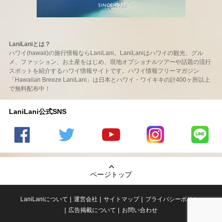
LaniLaniとは？
ハワイ(hawaii)の旅行情報ならLaniLani。LaniLaniはハワイの観光、グル
メ、ファッション、お土産をはじめ、現地オプショナルツアーや話題の流行
スポットを紹介するハワイ情報サイトです。ハワイ情報フリーマガジン
「Hawaiian Breeze LaniLani」は日本とハワイ・ワイキキの計400ヶ所以上
で無料配布中！
LaniLani公式SNS
LaniLani
LaniLani
LaniLani
LaniLani
LaniLani
の
のtwitter
の
の
のLINEを
Facebook
を見る
Youtube
Instagram
見る
ページトップ
を見る
チャンネ
を見る
ルを見る
LaniLaniについて
運営会社
サイトマップ
プライバシーポリシー
広告掲載について
お問い合わせ