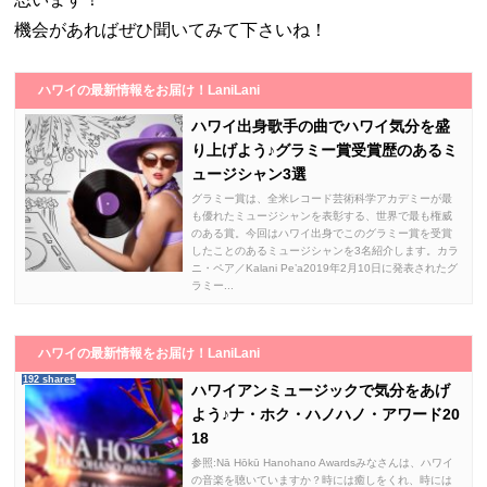
機会があればぜひ聞いてみて下さいね！
ハワイの最新情報をお届け！LaniLani
ハワイ出身歌手の曲でハワイ気分を盛
り上げよう♪グラミー賞受賞歴のあるミ
ュージシャン3選
グラミー賞は、全米レコード芸術科学アカデミーが最
も優れたミュージシャンを表彰する、世界で最も権威
のある賞。今回はハワイ出身でこのグラミー賞を受賞
したことのあるミュージシャンを3名紹介します。カラ
ニ・ペア／Kalani Pe’a2019年2月10日に発表されたグ
ラミー...
ハワイの最新情報をお届け！LaniLani
192 shares
ハワイアンミュージックで気分をあげ
よう♪ナ・ホク・ハノハノ・アワード20
18
参照:Nā Hōkū Hanohano Awardsみなさんは、ハワイ
の音楽を聴いていますか？時には癒しをくれ、時には