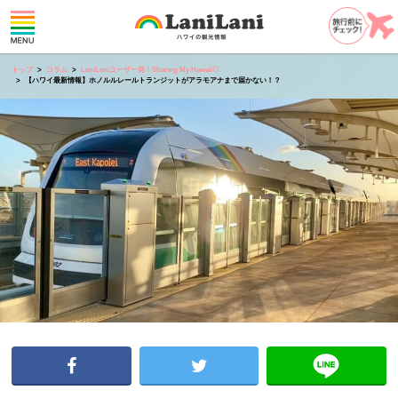
トップ
コラム
LaniLaniユーザー発！Sharing My Hawaii♡
【ハワイ最新情報】ホノルルレールトランジットがアラモアナまで届かない！？