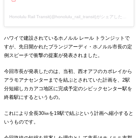
Honolulu Rail Transit(@honolulu_rail_transit)がシェアした投稿
ハワイで建設されているホノルル レール トランジットで
すが、先日開かれたブランジアーディ・ホノルル市長の定
例スピーチで衝撃の提案が発表されました。
今回市長が発表したのは、当初、西オアフのカポレイから
アラモアナセンターまでを結ぶとされていた計画を、2駅
分短縮しカカアコ地区に完成予定のシビックセンター駅を
終着駅にするというもの。
これにより全長30㎞を19駅で結ぶという計画へ縮小すると
いうものです。
今回路線の短縮を提案した理由として市長はホノルル市郡