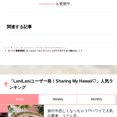
Instagram
も更新中。
関連する記事
トップ
コラム
LaniLaniユーザー発！Sharing My Hawaii♡
【ハワイ最新情報】ホノルルレールトランジットがアラモアナまで届かない！？
「LaniLaniユーザー発！Sharing My Hawaii♡」人気ラ
ンキング
Today
Weekly
Monthly
旅行中恋しくなっちゃう!?ハワイで人気
の蕎麦・うどん店...