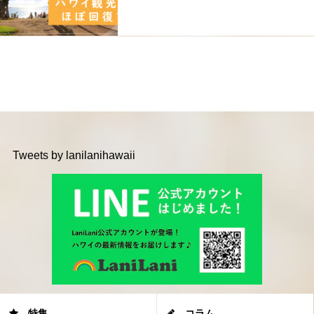
Tweets by lanilanihawaii
特集
コラム