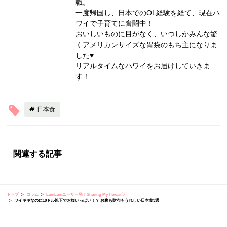
職。
一度帰国し、日本でのOL経験を経て、現在ハ
ワイで子育てに奮闘中！
おいしいものに目がなく、いつしかみんな驚
くアメリカンサイズな胃袋のもち主になりま
した♥
リアルタイムなハワイをお届けしていきま
す！
日本食
関連する記事
トップ
コラム
LaniLaniユーザー発！Sharing My Hawaii♡
ワイキキなのに10ドル以下でお腹いっぱい！？ お腹も財布もうれしい日本食3選