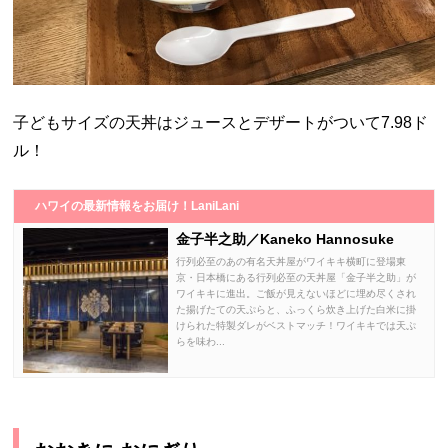
子どもサイズの天丼はジュースとデザートがついて7.98ド
ル！
ハワイの最新情報をお届け！LaniLani
金子半之助／Kaneko Hannosuke
行列必至のあの有名天丼屋がワイキキ横町に登場東
京・日本橋にある行列必至の天丼屋「金子半之助」が
ワイキキに進出。ご飯が見えないほどに埋め尽くされ
た揚げたての天ぷらと、ふっくら炊き上げた白米に掛
けられた特製ダレがベストマッチ！ワイキキでは天ぷ
らを味わ...