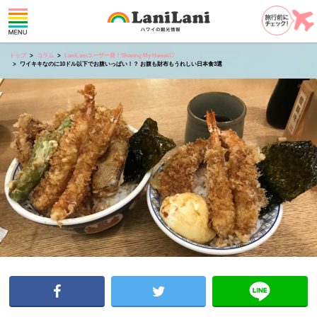
トップ
コラム
LaniLaniユーザー発！Sharing My Hawaii♡
ワイキキなのに10ドル以下でお腹いっぱい！？ お腹も財布もうれしい日本食3選