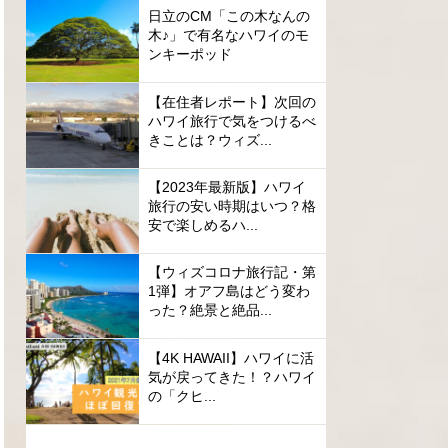
日立のCM「この木なんの
木♪」で有名なハワイのモ
ンキーポッド
【在住者レポート】次回の
ハワイ旅行で気をつけるべ
きことは？ウィズ...
【2023年最新版】ハワイ
旅行の安い時期はいつ？格
安で楽しめるハ...
【ウィズコロナ旅行記・第
1弾】オアフ島はどう変わ
った？絶景と絶品...
【4K HAWAII】ハワイに活
気が戻ってきた！？ハワイ
の「クヒ...