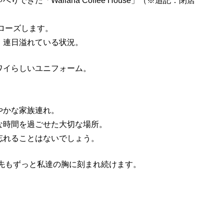
きた「Wailana Coffee House」（※追記：閉店
クローズします。
、連日溢れている状況。
ワイらしいユニフォーム。
やかな家族連れ。
な時間を過ごせた大切な場所。
忘れることはないでしょう。
ら先もずっと私達の胸に刻まれ続けます。