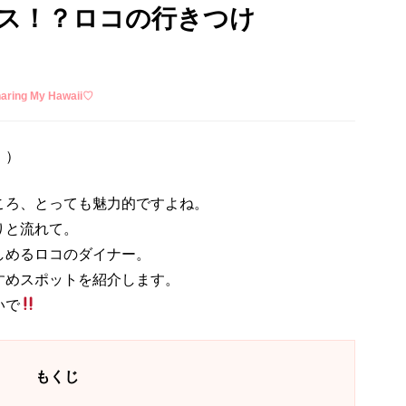
ス！？ロコの行きつけ
ing My Hawaii♡
。）
ころ、とっても魅力的ですよね。
りと流れて。
しめるロコのダイナー。
すめスポットを紹介します。
いで
もくじ