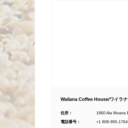
Wailana Coffee House/
住所：
1860 Ala Moana
電話番号：
+1 808-955-1764