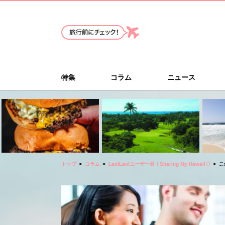
特集
コラム
ニュース
トップ
コラム
LaniLaniユーザー発！Sharing My Hawaii♡
こ