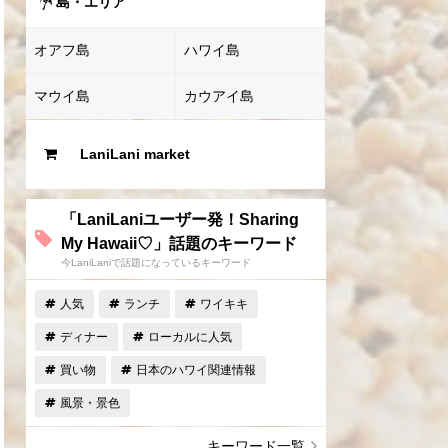
島・エリア
オアフ島
ハワイ島
マウイ島
カウアイ島
LaniLani market
「LaniLaniユーザー発！Sharing
My Hawaii♡」話題のキーワード
今LaniLaniで話題になっているキーワード
人気
ランチ
ワイキキ
ディナー
ローカルに人気
買い物
日本のハワイ関連情報
風景・景色
キーワード一覧