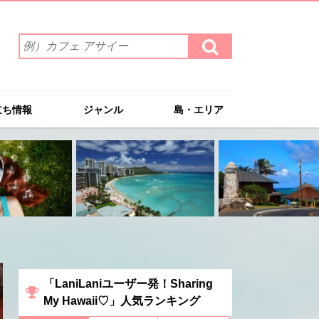
検
検
索
索
ワ
す
る
ー
ド
立ち情報
ジャンル
島・エリア
を
入
力
(例）
カ
フ
ェ
ア
サ
イ
ー
「LaniLaniユーザー発！Sharing
My Hawaii♡」人気ランキング