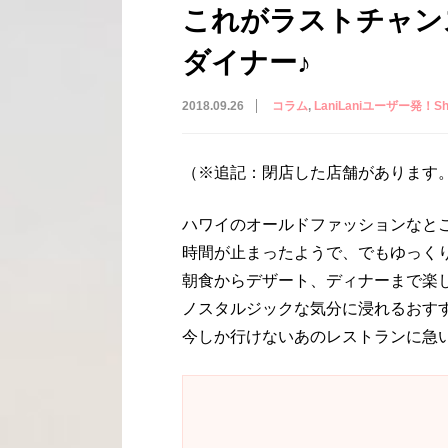
これがラストチャン
ダイナー♪
2018.09.26
コラム
LaniLaniユーザー発！Shar
（※追記：閉店した店舗があります
ハワイのオールドファッションなと
時間が止まったようで、でもゆっく
朝食からデザート、ディナーまで楽
ノスタルジックな気分に浸れるおす
今しか行けないあのレストランに急