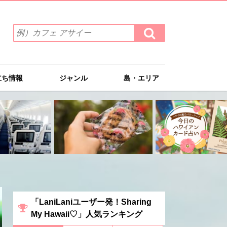
検
検
索
索
ワ
す
る
ー
ド
立ち情報
ジャンル
島・エリア
を
入
力
(例）
カ
フ
ェ
ア
サ
イ
ー
「LaniLaniユーザー発！Sharing
My Hawaii♡」人気ランキング