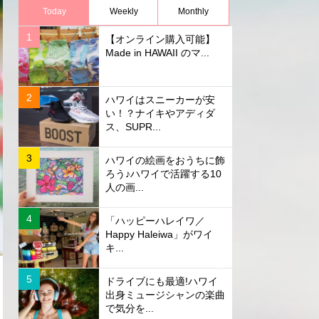
Today
Weekly
Monthly
【オンライン購入可能】
Made in HAWAII のマ...
ハワイはスニーカーが安
い！？ナイキやアディダ
ス、SUPR...
ハワイの絵画をおうちに飾
ろう♪ハワイで活躍する10
人の画...
「ハッピーハレイワ／
Happy Haleiwa」がワイ
キ...
ドライブにも最適!ハワイ
出身ミュージシャンの楽曲
で気分を...