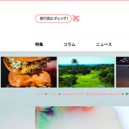
特集
コラム
ニュース
トップ
コラム
LaniLaniユーザー発！Sharing My Hawaii♡
ナ