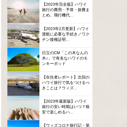
【2023年完全版】ハワイ
旅行の費用・予算・旅費ま
とめ。飛行機代...
【2023年2月更新】ハワイ
渡航に必要な手続き／ワク
チン接種証明...
日立のCM「この木なんの
木♪」で有名なハワイのモ
ンキーポッド
【在住者レポート】次回の
ハワイ旅行で気をつけるべ
きことは？ウィズ...
【2023年最新版】ハワイ
旅行の安い時期はいつ？格
安で楽しめるハ...
【ウィズコロナ旅行記・第