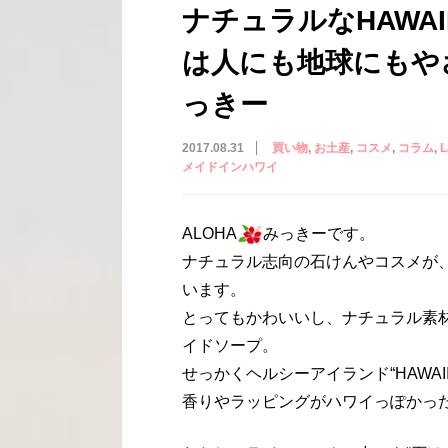
ナチュラルなHAWA
は人にも地球にもやさしい
っきー
2017.08.31
買い物
お土産
コスメ
コラム
L
メイドインハワイ
ALOHA
みっきーです。
ナチュラル志向の石けんやコスメが
います。
とってもかわいいし、ナチュラル素
イドソープ。
せっかくヘルシーアイランド“HAWA
香りやラッピングがハワイっぽかっ