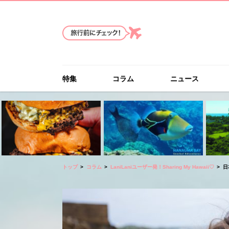
特集
コラム
ニュース
トップ
コラム
LaniLaniユーザー発！Sharing My Hawaii♡
日