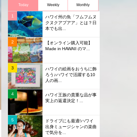
Today
Weekly
Monthly
ハワイ州の魚「フムフムヌ
クヌクアプアア」とは？日
本でも出...
【オンライン購入可能】
Made in HAWAII のマ...
ハワイの絵画をおうちに飾
ろう♪ハワイで活躍する10
人の画...
ハワイ王族の貴重な品が事
実上の返還決定！...
ドライブにも最適!ハワイ
出身ミュージシャンの楽曲
で気分を...