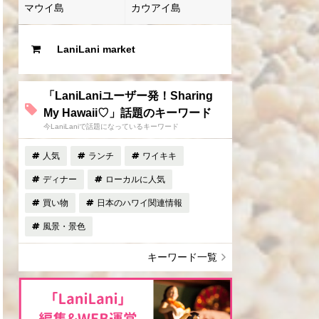
マウイ島
カウアイ島
LaniLani market
「LaniLaniユーザー発！Sharing
My Hawaii♡」話題のキーワード
今LaniLaniで話題になっているキーワード
人気
ランチ
ワイキキ
ディナー
ローカルに人気
買い物
日本のハワイ関連情報
風景・景色
キーワード一覧