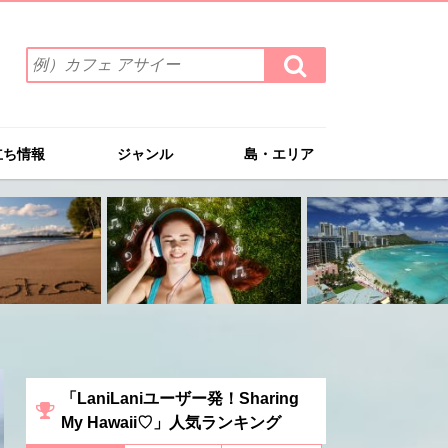
検
検
索
索
ワ
す
る
ー
ド
立ち情報
ジャンル
島・エリア
を
入
力
(例）
カ
フ
ェ
ア
サ
イ
ー
「LaniLaniユーザー発！Sharing
My Hawaii♡」人気ランキング