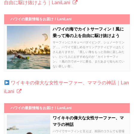
自由に駆け抜けよう｜LaniLani
ハワイの最新情報をお届け！LaniLani
ハワイの海でカイトサーフィン！風に
乗って海の上を自由に駆け抜けよう
サーフィンにスキューバダイビング、シュノーケリン
グ…。ハワイで楽しめるマリンアクティビティはたく
さんありますが、「美しい海をもっと自由に楽しみた
い」という人におすすめなのが「カイトサーフィ
ン」！風の力でボードに乗る、まだあまり知られてい
ない新しい形...
ワイキキの偉大な女性サーファー、ママラの神話｜Lan
iLani
ハワイの最新情報をお届け！LaniLani
ワイキキの偉大な女性サーファー、マ
マラの神話
ハワイでサーフィンと言えば、前回のコラムでも登場