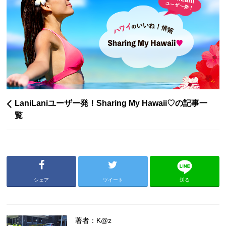
LaniLaniユーザー発！Sharing My Hawaii♡の記事一
覧
シェア
ツイート
送る
著者：K@z