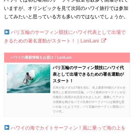
いますが、オリンピックを見て次回のハワイ旅行では参加
してみたいと思っている方も多いのではないでしょうか。
パリ五輪のサーフィン競技にハワイ代表として出場で
きるための署名運動がスタート！｜LaniLani
ハワイの最新情報をお届け！LaniLani
パリ五輪のサーフィン競技にハワイ代
表として出場できるための署名運動が
スタート！
日本が金メダル27個を含む、史上最多58個のメダルを
獲得した東京2020五輪。ハワイ発祥のサーフィンが公
式種目に採用され注目されましたが、優勝してアメリ
カ国旗を掲げるハワイ出身のサーファーには複雑な思
いがあったようです。パリ五輪のサーフィン競技にハ
ワイ代...
ハワイの海でカイトサーフィン！風に乗って海の上を