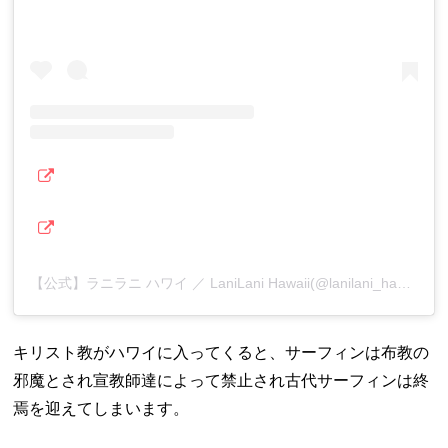
【公式】ラニラニ ハワイ ／ LaniLani Hawaii(@lanilani_hawaii)がシェアした投稿
キリスト教がハワイに入ってくると、サーフィンは布教の
邪魔とされ宣教師達によって禁止され古代サーフィンは終
焉を迎えてしまいます。