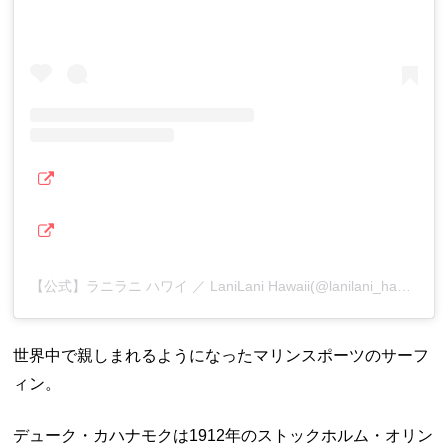
【公式】ラニラニ ハワイ ／ LaniLani Hawaii(@lanilani_hawaii)がシェアした投稿
世界中で親しまれるようになったマリンスポーツのサーフ
ィン。
デューク・カハナモクは1912年のストックホルム・オリン