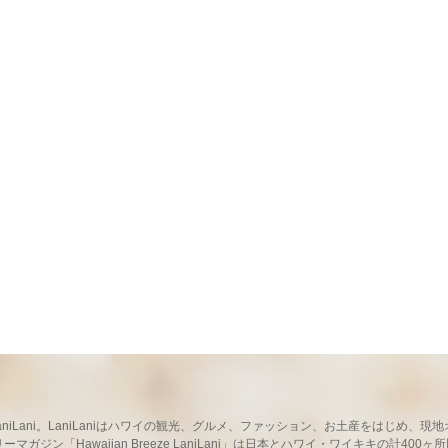
ならLaniLani。LaniLaniはハワイの観光、グルメ、ファッション、お土産をはじ
ガジン「Hawaiian Breeze LaniLani」は日本とハワイ・ワイキキの計400