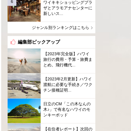
ワイキキショッピングプラ
ザとアラモアナセンターに
新しいス...
ジャンル別ランキングはこちら
編集部ピックアップ
【2023年完全版】ハワイ
旅行の費用・予算・旅費ま
とめ。飛行機代...
【2023年2月更新】ハワイ
渡航に必要な手続き／ワク
チン接種証明...
日立のCM「この木なんの
木♪」で有名なハワイのモ
ンキーポッド
【在住者レポート】次回の