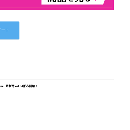
イート
i』最新号vol.34配布開始！