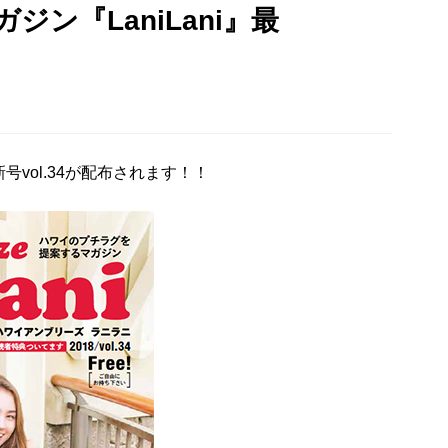
ン『LaniLani』最
！
新号vol.34が配布されます！！