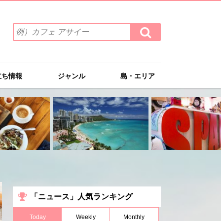
検
検
索
索
ワ
す
る
ー
ド
立ち情報
ジャンル
島・エリア
を
入
力
(例）
カ
フ
ェ
ア
サ
イ
ー
「ニュース」人気ランキング
Today
Weekly
Monthly