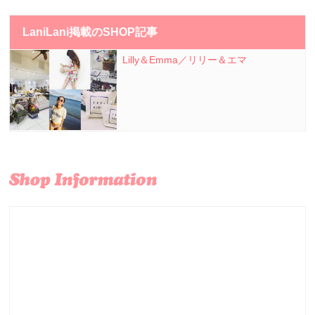
LaniLani掲載のSHOP記事
Lilly＆Emma／リリー＆エマ