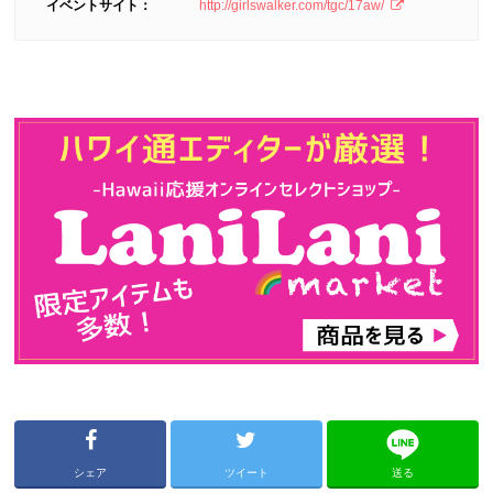
イベントサイト：
http://girlswalker.com/tgc/17aw/
シェア
ツイート
送る