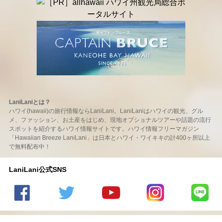
LaniLaniとは？
ハワイ(hawaii)の旅行情報ならLaniLani。LaniLaniはハワイの観光、グル
メ、ファッション、お土産をはじめ、現地オプショナルツアーや話題の流行
スポットを紹介するハワイ情報サイトです。ハワイ情報フリーマガジン
「Hawaiian Breeze LaniLani」は日本とハワイ・ワイキキの計400ヶ所以上
で無料配布中！
LaniLani公式SNS
LaniLani
LaniLani
LaniLani
LaniLani
LaniLani
の
のtwitter
の
の
のLINEを