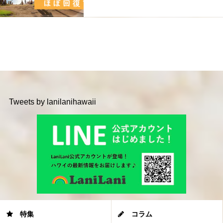
Tweets by lanilanihawaii
特集
コラム