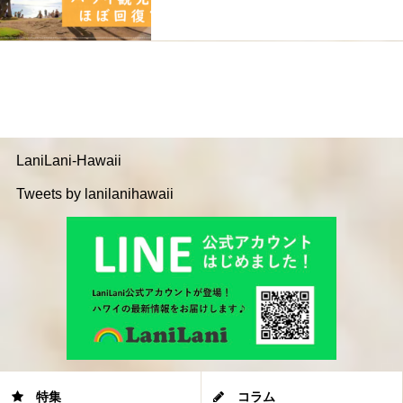
LaniLani-Hawaii
Tweets by lanilanihawaii
特集
コラム