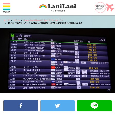
トップ
コラム
Crazy about Hawaii！ by ナビちゃおハワイ
【3月22日現在】ハワイから日本への帰国時にもPCR検査証明提出の義務化を発表