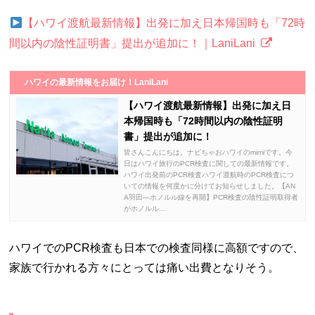
【ハワイ渡航最新情報】出発に加え日本帰国時も「72時
間以内の陰性証明書」提出が追加に！｜LaniLani
ハワイの最新情報をお届け！LaniLani
【ハワイ渡航最新情報】出発に加え日
本帰国時も「72時間以内の陰性証明
書」提出が追加に！
皆さんこんにちは。ナビちゃおハワイのmimiです。今
日はハワイ旅行のPCR検査に関しての最新情報です。
ハワイ出発前のPCR検査ハワイ渡航時のPCR検査につ
いての情報を何度かに分けてお知らせしました。【AN
A羽田―ホノルル線を再開】PCR検査の陰性証明取得者
がホノルル...
ハワイでのPCR検査も日本での検査同様に高額ですので、
家族で行かれる方々にとっては痛い出費となりそう。