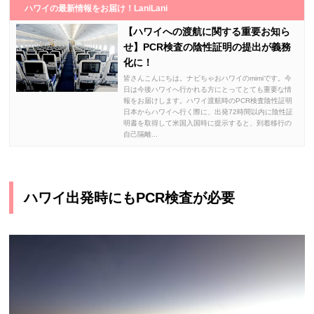
ハワイの最新情報をお届け！LaniLani
【ハワイへの渡航に関する重要お知ら
せ】PCR検査の陰性証明の提出が義務
化に！
皆さんこんにちは。ナビちゃおハワイのmimiです。今
日は今後ハワイへ行かれる方にとってとても重要な情
報をお届けします。ハワイ渡航時のPCR検査陰性証明
日本からハワイへ行く際に、出発72時間以内に陰性証
明書を取得して米国入国時に提示すると、到着移行の
自己隔離...
ハワイ出発時にもPCR検査が必要