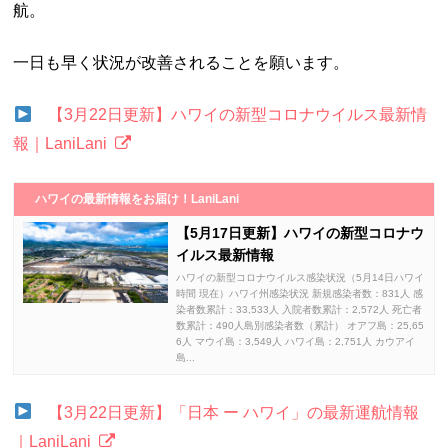
航。
一日も早く状況が改善されることを願います。
【3月22日更新】ハワイの新型コロナウイルス最新情
報｜LaniLani
ハワイの最新情報をお届け！LaniLani
【5月17日更新】ハワイの新型コロナウ
イルス最新情報
ハワイの新型コロナウイルス感染状況（5月14日ハワイ
時間 現在）ハワイ州感染状況 新規感染者数：831人 感
染者数累計：33,533人 入院者数累計：2,572人 死亡者
数累計：490人島別感染者数（累計） オアフ島：25,65
6人 マウイ島：3,549人 ハワイ島：2,751人 カウアイ
島...
【3月22日更新】「日本 ー ハワイ」の最新運航情報
｜LaniLani