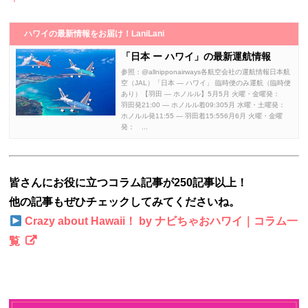
ハワイの最新情報をお届け！LaniLani
「日本 ー ハワイ」の最新運航情報
参照：@allnipponairways各航空会社の運航情報日本航
空（JAL）「日本 ― ハワイ」 臨時便のみ運航（臨時便
あり）【羽田 ― ホノルル】5月5月 火曜・金曜発：
羽田発21:00 ― ホノルル着09:305月 水曜・土曜発：
ホノルル発11:55 ― 羽田着15:556月6月 火曜・金曜
発： ...
皆さんにお役に立つコラム記事が250記事以上！
他の記事もぜひチェックしてみてくださいね。
Crazy about Hawaii！ by ナビちゃおハワイ｜コラム一
覧