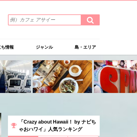
検
検
索
索
ワ
す
る
ー
ド
立ち情報
ジャンル
島・エリア
を
入
力
(例）
カ
フ
ェ
ア
サ
イ
ー
「Crazy about Hawaii！ by ナビち
ゃおハワイ」人気ランキング