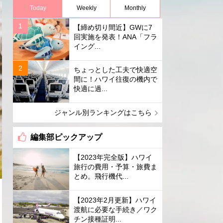
Today
Weekly
Monthly
【締め切り間近】GWに7
回実施を発表！ANA「フラ
イング...
ちょっとした工夫で快適空
間に！ハワイ往復の機内で
快適に過...
ジャンル別ランキングはこちら
編集部ピックアップ
【2023年完全版】ハワイ
旅行の費用・予算・旅費ま
とめ。飛行機代...
【2023年2月更新】ハワイ
渡航に必要な手続き／ワク
チン接種証明...