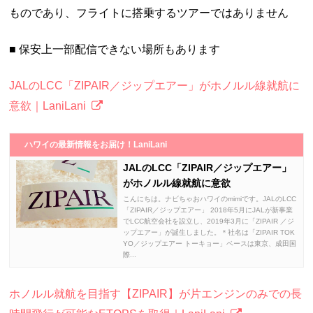
ものであり、フライトに搭乗するツアーではありません
■ 保安上一部配信できない場所もあります
JALのLCC「ZIPAIR／ジップエアー」がホノルル線就航に
意欲｜LaniLani
ハワイの最新情報をお届け！LaniLani
JALのLCC「ZIPAIR／ジップエアー」
がホノルル線就航に意欲
こんにちは。ナビちゃおハワイのmimiです。JALのLCC
「ZIPAIR／ジップエアー」 2018年5月にJALが新事業
でLCC航空会社を設立し、2019年3月に「ZIPAIR ／ジ
ップエアー」が誕生しました。＊社名は「ZIPAIR TOK
YO／ジップエアー トーキョー」ベースは東京、成田国
際...
ホノルル就航を目指す【ZIPAIR】が片エンジンのみでの長