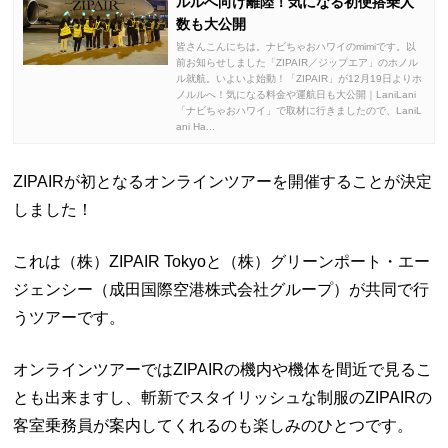
ルルへ向け離陸！気になる初便搭乗人
数も大公開
皆さんこんにちは。ナビちゃおハワイのmimiです。以
前お知らせしました「ZIPAIR／ジップエア」のホノル
ル就航。いよいよ始動！「ZIPAIR」が12月19日よりホ
ノルルへ！気になる料金や運航日も大公開｜LaniLani
「ナビちゃおハワイ」で取材に行きましたので、LaniL
ani Ha...
ZIPAIRが初となるオンラインツアーを開催することが決定
しました！
これは（株）ZIPAIR Tokyoと（株）グリーンポート・エー
ジェンシー（成田国際空港株式会社グループ）が共同で行
うツアーです。
オンラインツアーではZIPAIRの機内や機体を間近で見るこ
とも出来ますし、斬新でスタイリッシュな制服のZIPAIRの
客室乗務員が案内してくれるのも楽しみのひとつです。