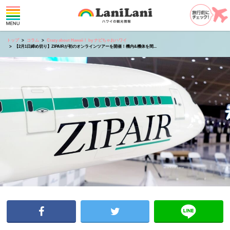
トップ
コラム
Crazy about Hawaii！ by ナビちゃおハワイ
【2月1日締め切り】ZIPAIRが初のオンラインツアーを開催！機内&機体を間...