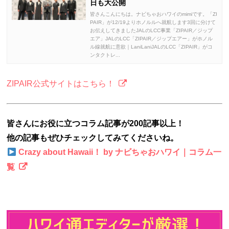
日も大公開
皆さんこんにちは。ナビちゃおハワイのmimiです。「ZI
PAIR」が12/19よりホノルルへ就航します3回に分けて
お伝えしてきましたJALのLCC事業「ZIPAIR／ジップ
エア」JALのLCC「ZIPAIR／ジップエアー」がホノル
ル線就航に意欲｜LaniLaniJALのLCC「ZIPAIR」がコ
ンタクトレ...
ZIPAIR公式サイトはこちら！
皆さんにお役に立つコラム記事が200記事以上！
他の記事もぜひチェックしてみてくださいね。
Crazy about Hawaii！ by ナビちゃおハワイ｜コラム一
覧