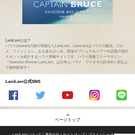
LaniLaniとは？
ハワイ(hawaii)の旅行情報ならLaniLani。LaniLaniはハワイの観光、グル
メ、ファッション、お土産をはじめ、現地オプショナルツアーや話題の流行
スポットを紹介するハワイ情報サイトです。ハワイ情報フリーマガジン
「Hawaiian Breeze LaniLani」は日本とハワイ・ワイキキの計400ヶ所以上
で無料配布中！
LaniLani公式SNS
LaniLani
LaniLani
LaniLani
LaniLani
LaniLani
の
のtwitter
の
の
のLINEを
Facebook
を見る
Youtube
Instagram
見る
ページトップ
を見る
チャンネ
を見る
ルを見る
LaniLaniについて
運営会社
サイトマップ
プライバシーポリシー