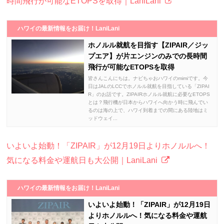
時間飛行が可能なETOPSを取得｜LaniLani
ハワイの最新情報をお届け！LaniLani
ホノルル就航を目指す【ZIPAIR／ジッ
プエア】が片エンジンのみでの長時間
飛行が可能なETOPSを取得
皆さんこんにちは。ナビちゃおハワイのmimiです。今
日はJALのLCCでホノルル就航を目指している「ZIPAI
R」のお話です。ZIPAIRホノルル就航に必要なETOPS
とは？飛行機が日本からハワイへ向かう時に飛んでい
るのは海の上で、ハワイ到着までの間にある陸地はミ
ッドウェイ...
いよいよ始動！「ZIPAIR」が12月19日よりホノルルへ！
気になる料金や運航日も大公開｜LaniLani
ハワイの最新情報をお届け！LaniLani
いよいよ始動！「ZIPAIR」が12月19日
よりホノルルへ！気になる料金や運航