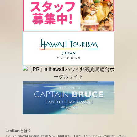
LaniLaniとは？
ハワイ(hawaii)の旅行情報ならLaniLani。LaniLaniはハワイの観光、グル