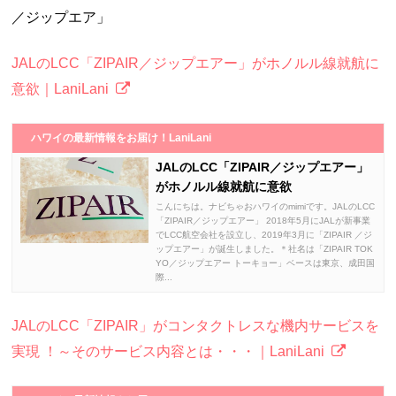
／ジップエア」
JALのLCC「ZIPAIR／ジップエアー」がホノルル線就航に
意欲｜LaniLani
ハワイの最新情報をお届け！LaniLani
JALのLCC「ZIPAIR／ジップエアー」
がホノルル線就航に意欲
こんにちは。ナビちゃおハワイのmimiです。JALのLCC
「ZIPAIR／ジップエアー」 2018年5月にJALが新事業
でLCC航空会社を設立し、2019年3月に「ZIPAIR ／ジ
ップエアー」が誕生しました。＊社名は「ZIPAIR TOK
YO／ジップエアー トーキョー」ベースは東京、成田国
際...
JALのLCC「ZIPAIR」がコンタクトレスな機内サービスを
実現 ！～そのサービス内容とは・・・｜LaniLani