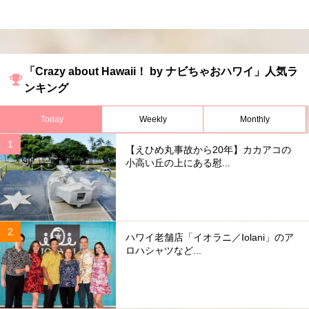
「Crazy about Hawaii！ by ナビちゃおハワイ」人気ラ
ンキング
Today
Weekly
Monthly
【えひめ丸事故から20年】カカアコの
小高い丘の上にある慰...
ハワイ老舗店「イオラニ／Iolani」のア
ロハシャツなど...