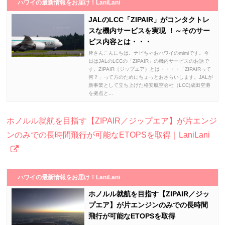
ハワイの最新情報をお届け！LaniLani
JALのLCC「ZIPAIR」がコンタクトレ
スな機内サービスを実現 ！～そのサー
ビス内容とは・・・
皆さんこんにちは。ナビちゃおハワイのmimiです。今
日はJALのLCCの「ZIPAIR」の機内サービスのお話で
す。ZIPAIR（ジップエア）とは・・・・「ZIPAIRって
何？」って方のためにちょっとおさらいします。JALが
新事業として立ち上げた格安航空会社（LCC)成田空港
を拠点と...
ホノルル就航を目指す【ZIPAIR／ジップエア】が片エンジ
ンのみでの長時間飛行が可能なETOPSを取得｜LaniLani
ハワイの最新情報をお届け！LaniLani
ホノルル就航を目指す【ZIPAIR／ジッ
プエア】が片エンジンのみでの長時間
飛行が可能なETOPSを取得