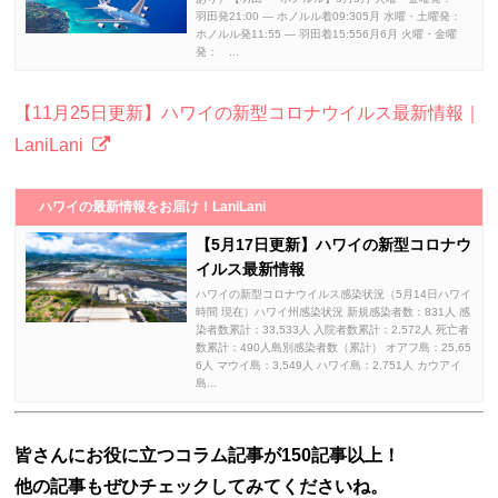
羽田発21:00 ― ホノルル着09:305月 水曜・土曜発：
ホノルル発11:55 ― 羽田着15:556月6月 火曜・金曜
発： ...
【11月25日更新】ハワイの新型コロナウイルス最新情報｜
LaniLani
ハワイの最新情報をお届け！LaniLani
【5月17日更新】ハワイの新型コロナウ
イルス最新情報
ハワイの新型コロナウイルス感染状況（5月14日ハワイ
時間 現在）ハワイ州感染状況 新規感染者数：831人 感
染者数累計：33,533人 入院者数累計：2,572人 死亡者
数累計：490人島別感染者数（累計） オアフ島：25,65
6人 マウイ島：3,549人 ハワイ島：2,751人 カウアイ
島...
皆さんにお役に立つコラム記事が150記事以上！
他の記事もぜひチェックしてみてくださいね。