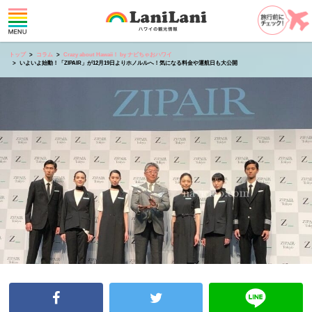
トップ
コラム
Crazy about Hawaii！ by ナビちゃおハワイ
いよいよ始動！「ZIPAIR」が12月19日よりホノルルへ！気になる料金や運航日も大公開