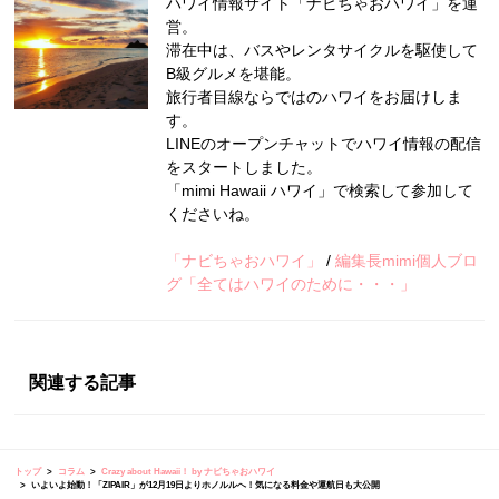
ハワイ情報サイト「ナビちゃおハワイ」を運
営。
滞在中は、バスやレンタサイクルを駆使して
B級グルメを堪能。
旅行者目線ならではのハワイをお届けしま
す。
LINEのオープンチャットでハワイ情報の配信
をスタートしました。
「mimi Hawaii ハワイ」で検索して参加して
くださいね。
「ナビちゃおハワイ」
/
編集長mimi個人ブロ
グ「全てはハワイのために・・・」
関連する記事
トップ
コラム
Crazy about Hawaii！ by ナビちゃおハワイ
いよいよ始動！「ZIPAIR」が12月19日よりホノルルへ！気になる料金や運航日も大公開