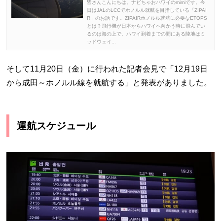
皆さんこんにちは。ナビちゃおハワイのmimiです。今
日はJALのLCCでホノルル就航を目指している「ZIPAI
R」のお話です。ZIPAIRホノルル就航に必要なETOPS
とは？飛行機が日本からハワイへ向かう時に飛んでい
るのは海の上で、ハワイ到着までの間にある陸地はミ
ッドウェイ...
そして11月20日（金）に行われた記者会見で「12月19日
から成田～ホノルル線を就航する」と発表がありました。
運航スケジュール