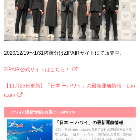
2020/12/19〜1/31搭乗分はZIPAIRサイトにて販売中。
ZIPAIR公式サイトはこちら！
【11月25日更新】「日本 ーハワイ」の最新運航情報｜Lan
iLani
ハワイの最新情報をお届け！LaniLani
「日本 ー ハワイ」の最新運航情報
参照：@allnipponairways各航空会社の運航情報日本航
空（JAL）「日本 ― ハワイ」 臨時便のみ運航（臨時便
あり）【羽田 ― ホノルル】5月5月 火曜・金曜発：