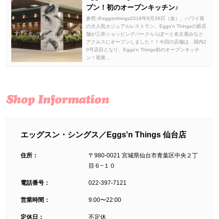
プン！初のオープンキッチン♪
参照:＠eggsnthings2018年9月28日（金）、ハワイ発
の大人気カジュアルレストラン、Eggs’n Thingsの新店
舗が三井ショッピングパークららぽーと名古屋みなと
アクルスにオープンしました！！今回の店舗は、国内2
0号店目となり、Eggs’n Things初のオープンキッチ
ン！視覚...
エッグスン・シングス／Eggs'n Things 仙台店
住所：
〒980-0021 宮城県仙台市青葉区中央２丁
目６−１０
電話番号：
022-397-7121
営業時間：
9:00〜22:00
定休日：
不定休