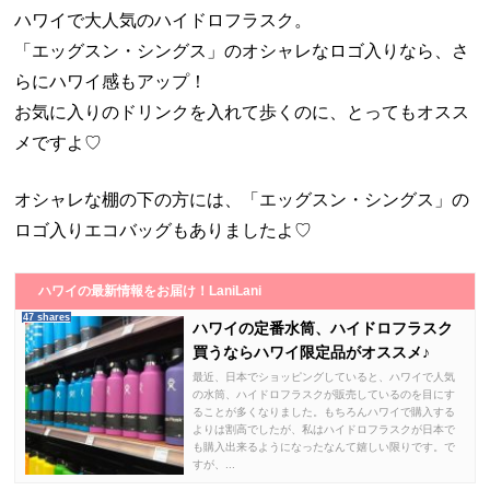
ハワイで大人気のハイドロフラスク。
「エッグスン・シングス」のオシャレなロゴ入りなら、さ
らにハワイ感もアップ！
お気に入りのドリンクを入れて歩くのに、とってもオスス
メですよ♡
オシャレな棚の下の方には、「エッグスン・シングス」の
ロゴ入りエコバッグもありましたよ♡
ハワイの最新情報をお届け！LaniLani
47 shares
ハワイの定番水筒、ハイドロフラスク
買うならハワイ限定品がオススメ♪
最近、日本でショッピングしていると、ハワイで人気
の水筒、ハイドロフラスクが販売しているのを目にす
ることが多くなりました。もちろんハワイで購入する
よりは割高でしたが、私はハイドロフラスクが日本で
も購入出来るようになったなんて嬉しい限りです。で
すが、...