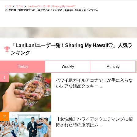
トップ
コラム
LaniLaniユーザー発！Sharing My Hawaii♡
杜の都・仙台で出会った「エッグスン・シングス／Eggs'n Things」の「いつで...
「LaniLaniユーザー発！Sharing My Hawaii♡」人気ラ
ンキング
Today
Weekly
Monthly
ハワイ島カイルアコナでしか手に入らな
いレアな絶品クッキー...
【女性編】ハワイアンウエディングに招
待された時の服装はム...