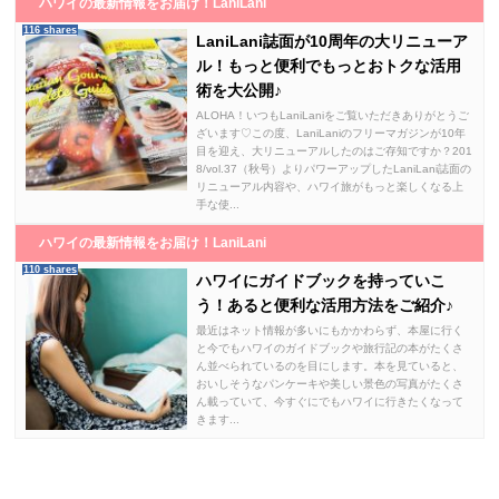
ハワイの最新情報をお届け！LaniLani
116 shares
LaniLani誌面が10周年の大リニューア
ル！もっと便利でもっとおトクな活用
術を大公開♪
ALOHA！いつもLaniLaniをご覧いただきありがとうご
ざいます♡この度、LaniLaniのフリーマガジンが10年
目を迎え、大リニューアルしたのはご存知ですか？201
8/vol.37（秋号）よりパワーアップしたLaniLani誌面の
リニューアル内容や、ハワイ旅がもっと楽しくなる上
手な使...
ハワイの最新情報をお届け！LaniLani
110 shares
ハワイにガイドブックを持っていこ
う！あると便利な活用方法をご紹介♪
最近はネット情報が多いにもかかわらず、本屋に行く
と今でもハワイのガイドブックや旅行記の本がたくさ
ん並べられているのを目にします。本を見ていると、
おいしそうなパンケーキや美しい景色の写真がたくさ
ん載っていて、今すぐにでもハワイに行きたくなって
きます...