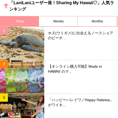
「LaniLaniユーザー発！Sharing My Hawaii♡」人気ラ
ンキング
Today
Weekly
Monthly
ホヌ(ウミガメ)に出会えるノースショア
のビーチ...
【オンライン購入可能】Made in
HAWAII のマ...
「ハッピーハレイワ／Happy Haleiwa」
がワイキ...