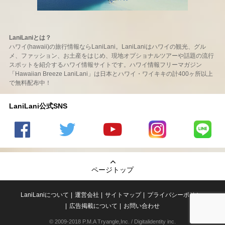
LaniLaniとは？
ハワイ(hawaii)の旅行情報ならLaniLani。LaniLaniはハワイの観光、グル
メ、ファッション、お土産をはじめ、現地オプショナルツアーや話題の流行
スポットを紹介するハワイ情報サイトです。ハワイ情報フリーマガジン
「Hawaiian Breeze LaniLani」は日本とハワイ・ワイキキの計400ヶ所以上
で無料配布中！
LaniLani公式SNS
LaniLani
LaniLani
LaniLani
LaniLani
LaniLani
の
のtwitter
の
の
のLINEを
Facebook
を見る
Youtube
Instagram
見る
ページトップ
を見る
チャンネ
を見る
ルを見る
LaniLaniについて
運営会社
サイトマップ
プライバシーポリシー
広告掲載について
お問い合わせ
© 2009-2018 P.M.A Tryangle,Inc. / Digitalidentity inc.