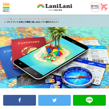
トップ
コラム
LaniLaniユーザー発！Sharing My Hawaii♡
ガイドブックを持たず身軽に楽しめるハワイ旅行のススメ！