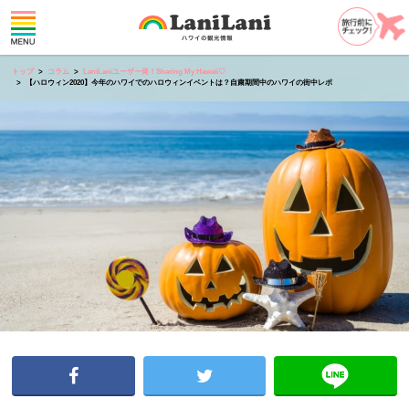
トップ
コラム
LaniLaniユーザー発！Sharing My Hawaii♡
【ハロウィン2020】今年のハワイでのハロウィンイベントは？自粛期間中のハワイの街中レポ