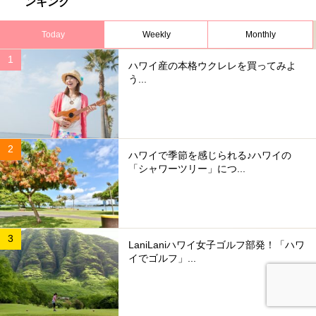
ンキング
Today
Weekly
Monthly
ハワイ産の本格ウクレレを買ってみよ
う...
ハワイで季節を感じられる♪ハワイの
「シャワーツリー」につ...
LaniLaniハワイ女子ゴルフ部発！「ハワ
イでゴルフ」...