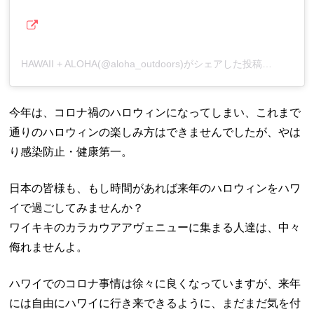
HAWAII + ALOHA(@aloha_outdoors)がシェアした投稿
–
20
今年は、コロナ禍のハロウィンになってしまい、これまで
通りのハロウィンの楽しみ方はできませんでしたが、やは
り感染防止・健康第一。
日本の皆様も、もし時間があれば来年のハロウィンをハワ
イで過ごしてみませんか？
ワイキキのカラカウアアヴェニューに集まる人達は、中々
侮れませんよ。
ハワイでのコロナ事情は徐々に良くなっていますが、来年
には自由にハワイに行き来できるように、まだまだ気を付