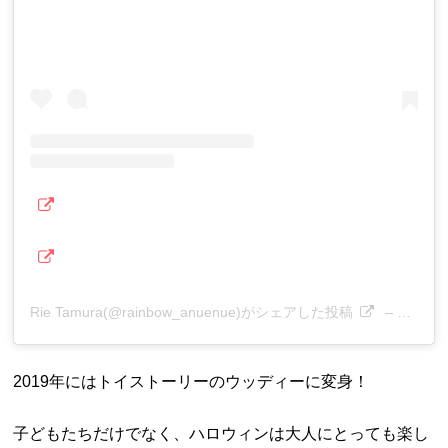
Rie Tamura(@rainbow_anuenue)がシェアした投稿
–
2019
2019年にはトイストーリーのウッディーに変身！
子どもたちだけでなく、ハロウィンは大人にとっても楽し