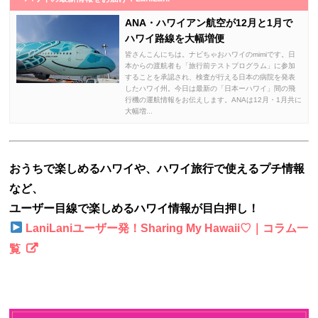
ANA・ハワイアン航空が12月と1月で
ハワイ路線を大幅増便
皆さんこんにちは。ナビちゃおハワイのmimiです。日
本からの渡航者も「旅行前テストプログラム」に参加
することを承認され、検査が行える日本の病院を発表
したハワイ州。今日は最新の「日本ーハワイ」間の飛
行機の運航情報をお伝えします。ANAは12月・1月共に
大幅増...
おうちで楽しめるハワイや、ハワイ旅行で使えるプチ情報
など、
ユーザー目線で楽しめるハワイ情報が目白押し！
LaniLaniユーザー発！Sharing My Hawaii♡｜コラム一
覧