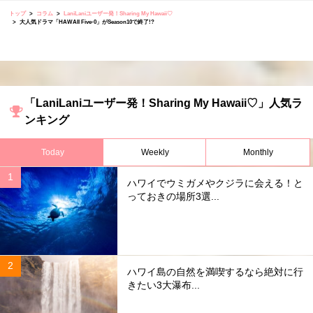
トップ
コラム
LaniLaniユーザー発！Sharing My Hawaii♡
大人気ドラマ「HAWAII Five-0」がSeason10で終了!?
「LaniLaniユーザー発！Sharing My Hawaii♡」人気ラ
ンキング
Today
Weekly
Monthly
ハワイでウミガメやクジラに会える！と
っておきの場所3選...
ハワイ島の自然を満喫するなら絶対に行
きたい3大瀑布...