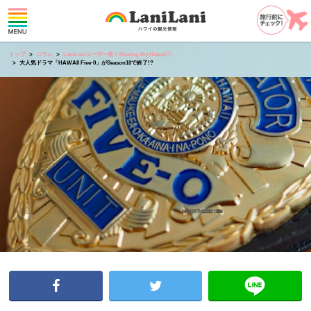
トップ
コラム
LaniLaniユーザー発！Sharing My Hawaii♡
大人気ドラマ「HAWAII Five-0」がSeason10で終了!?