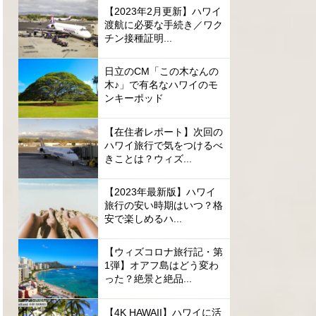
【2023年2月更新】ハワイ
渡航に必要な手続き／ワク
チン接種証明...
日立のCM「この木なんの
木♪」で有名なハワイのモ
ンキーポッド
【在住者レポート】次回の
ハワイ旅行で気をつけるべ
きことは？ウィズ...
【2023年最新版】ハワイ
旅行の安い時期はいつ？格
安で楽しめるハ...
【ウィズコロナ旅行記・第
1弾】オアフ島はどう変わ
った？絶景と絶品...
【4K HAWAII】ハワイに活