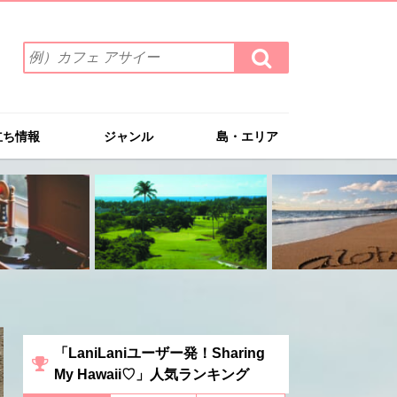
検
検
索
索
ワ
す
る
ー
ド
立ち情報
ジャンル
島・エリア
を
入
力
(例）
カ
フ
ェ
ア
サ
イ
ー
「LaniLaniユーザー発！Sharing
My Hawaii♡」人気ランキング