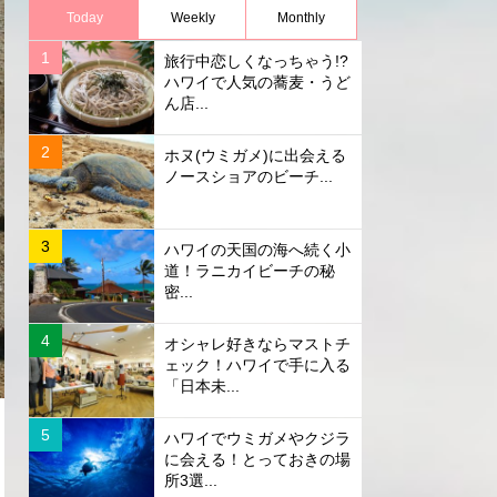
Today
Weekly
Monthly
旅行中恋しくなっちゃう!?
ハワイで人気の蕎麦・うど
ん店...
ホヌ(ウミガメ)に出会える
ノースショアのビーチ...
ハワイの天国の海へ続く小
道！ラニカイビーチの秘
密...
オシャレ好きならマストチ
ェック！ハワイで手に入る
「日本未...
ハワイでウミガメやクジラ
に会える！とっておきの場
所3選...