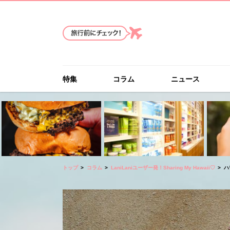
特集
コラム
ニュース
トップ
コラム
LaniLaniユーザー発！Sharing My Hawaii♡
ハ