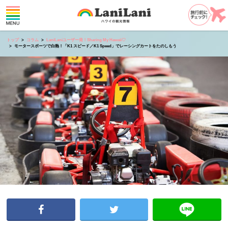
トップ
コラム
LaniLaniユーザー発！Sharing My Hawaii♡
モータースポーツで白熱！「K1 スピード／K1 Speed」でレーシングカートをたのしもう