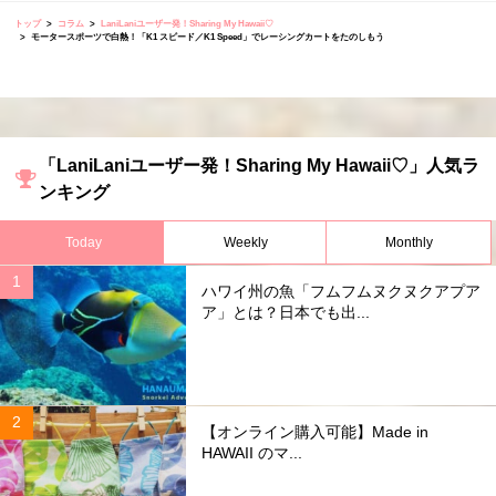
トップ
コラム
LaniLaniユーザー発！Sharing My Hawaii♡
モータースポーツで白熱！「K1 スピード／K1 Speed」でレーシングカートをたのしもう
「LaniLaniユーザー発！Sharing My Hawaii♡」人気ラ
ンキング
Today
Weekly
Monthly
ハワイ州の魚「フムフムヌクヌクアプア
ア」とは？日本でも出...
【オンライン購入可能】Made in
HAWAII のマ...