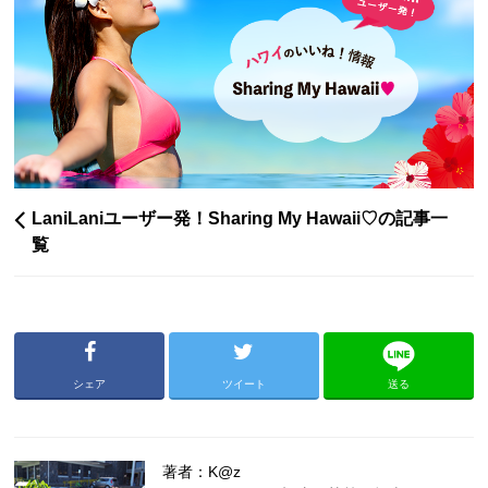
LaniLaniユーザー発！Sharing My Hawaii♡の記事一
覧
シェア
ツイート
送る
著者：K@z