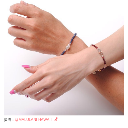
参照：
@MALULANI HAWAII