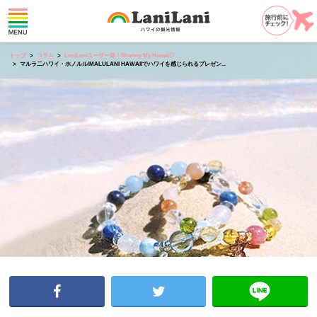
トップ
コラム
LaniLaniユーザー発！Sharing My Hawaii♡
マルラ二ハワイ・ホノルル/MALULANI HAWAIIでハワイを感じられるプレゼン...