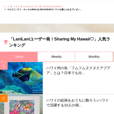
トップ
コラム
LaniLaniユーザー発！Sharing My Hawaii♡
マルラ二ハワイ・ホノルル/MALULANI HAWAIIでハワイを感じられるプレゼン...
「LaniLaniユーザー発！Sharing My Hawaii♡」人気ラ
ンキング
Today
Weekly
Monthly
ハワイ州の魚「フムフムヌクヌクアプア
ア」とは？日本でも出...
ハワイの絵画をおうちに飾ろう♪ハワイ
で活躍する10人の画...