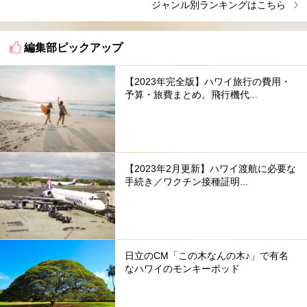
ジャンル別ランキングはこちら
編集部ピックアップ
【2023年完全版】ハワイ旅行の費用・
予算・旅費まとめ。飛行機代...
【2023年2月更新】ハワイ渡航に必要な
手続き／ワクチン接種証明...
日立のCM「この木なんの木♪」で有名
なハワイのモンキーポッド