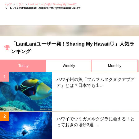
トップ
コラム
LaniLaniユーザー発！Sharing My Hawaii♡
【ハワイの渡航再開準備】感染拡大に負けず観光業再開へ向けて
「LaniLaniユーザー発！Sharing My Hawaii♡」人気ラ
ンキング
Today
Weekly
Monthly
ハワイ州の魚「フムフムヌクヌクアプア
ア」とは？日本でも出...
ハワイでウミガメやクジラに会える！と
っておきの場所3選...