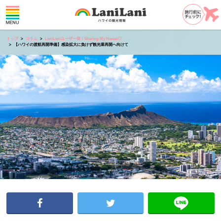
トップ
コラム
LaniLaniユーザー発！Sharing My Hawaii♡
【ハワイの渡航再開準備】感染拡大に負けず観光業再開へ向けて