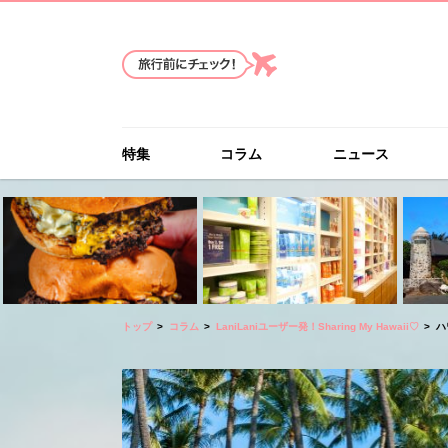
特集
コラム
ニュース
トップ
コラム
LaniLaniユーザー発！Sharing My Hawaii♡
ハ