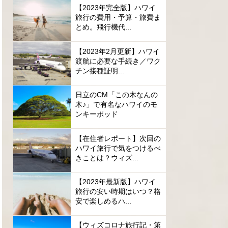
【2023年完全版】ハワイ
旅行の費用・予算・旅費ま
とめ。飛行機代...
【2023年2月更新】ハワイ
渡航に必要な手続き／ワク
チン接種証明...
日立のCM「この木なんの
木♪」で有名なハワイのモ
ンキーポッド
【在住者レポート】次回の
ハワイ旅行で気をつけるべ
きことは？ウィズ...
【2023年最新版】ハワイ
旅行の安い時期はいつ？格
安で楽しめるハ...
【ウィズコロナ旅行記・第