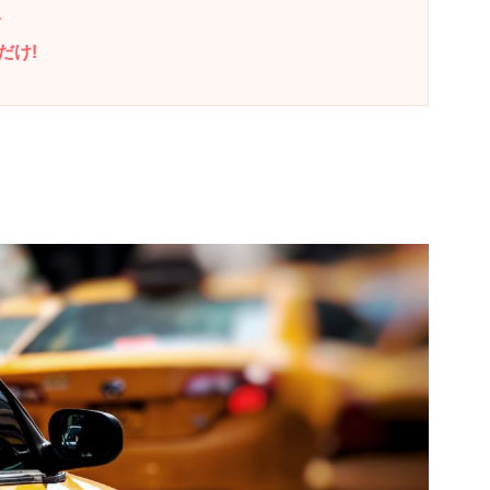
択
だけ!