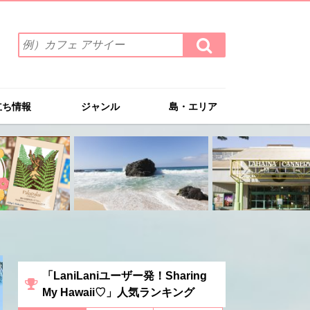
検
検
索
索
ワ
す
る
ー
ド
立ち情報
ジャンル
島・エリア
を
入
力
(例）
カ
フ
ェ
ア
サ
イ
ー
「LaniLaniユーザー発！Sharing
My Hawaii♡」人気ランキング