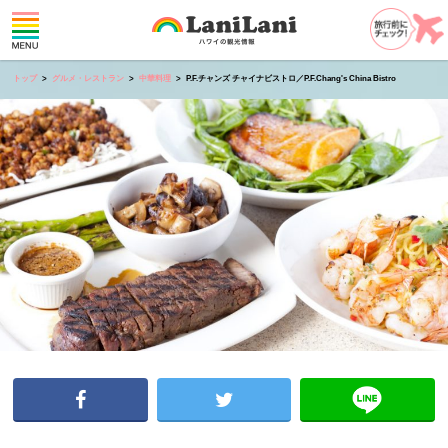
トップ
グルメ・レストラン
中華料理
P.F.チャンズ チャイナビストロ／P.F.Chang's China Bistro