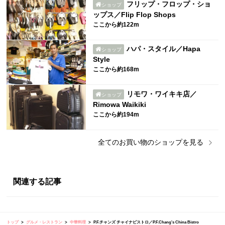
フリップ・フロップ・ショ
ショップ
ップス／Flip Flop Shops
ここから約122m
ハパ・スタイル／Hapa
ショップ
Style
ここから約168m
リモワ・ワイキキ店／
ショップ
Rimowa Waikiki
ここから約194m
全ての
お買い物
のショップを見る
関連する記事
トップ
グルメ・レストラン
中華料理
P.F.チャンズ チャイナビストロ／P.F.Chang's China Bistro