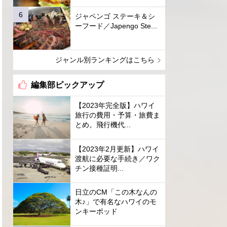
ジャペンゴ ステーキ＆シ
ーフード／Japengo Ste...
ジャンル別ランキングはこちら
編集部ピックアップ
【2023年完全版】ハワイ
旅行の費用・予算・旅費ま
とめ。飛行機代...
【2023年2月更新】ハワイ
渡航に必要な手続き／ワク
チン接種証明...
日立のCM「この木なんの
木♪」で有名なハワイのモ
ンキーポッド