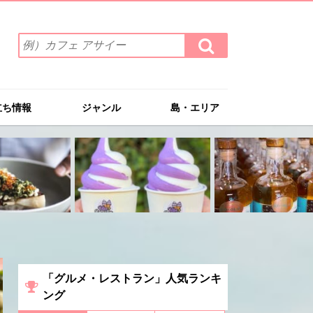
検
検
索
索
ワ
す
る
ー
ド
立ち情報
ジャンル
島・エリア
を
入
力
(例）
カ
フ
ェ
ア
サ
イ
ー
「グルメ・レストラン」人気ランキ
ング