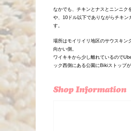
なかでも、チキンとナスとニンニクを
や、
10
ドル以下でありながらチキン
す。
場所はモイリイリ地区のサウスキン
向かい側。
ワイキキから少し離れているので
Ube
ック西側にある公園に
Biki
ストップ