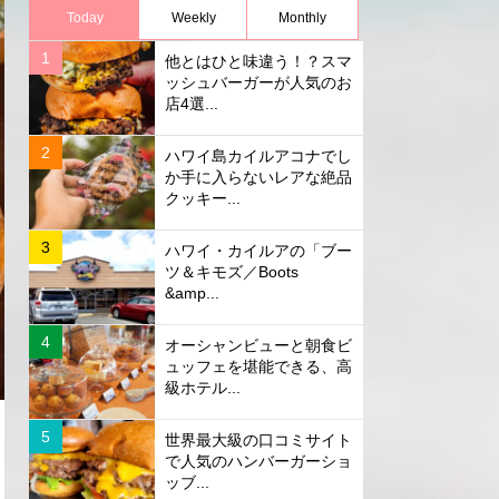
Today
Weekly
Monthly
他とはひと味違う！？スマ
ッシュバーガーが人気のお
店4選...
ハワイ島カイルアコナでし
か手に入らないレアな絶品
クッキー...
ハワイ・カイルアの「ブー
ツ＆キモズ／Boots
&amp...
オーシャンビューと朝食ビ
ュッフェを堪能できる、高
級ホテル...
世界最大級の口コミサイト
で人気のハンバーガーショ
ッブ...