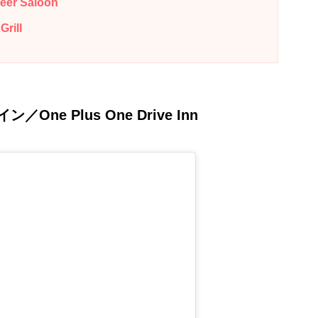
 Saloon
ill
イン／
One Plus One Drive Inn