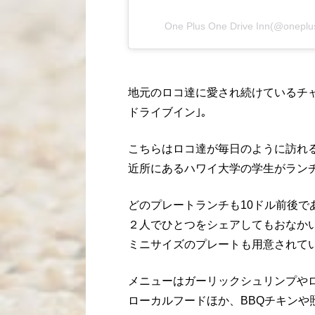
One Plus One Drive Inn(@on
地元のロコ達に愛され続けているチ
ドライブイン｣。
こちらはロコ達が毎日のように訪れ
近所にあるハワイ大学の学生がラン
どのプレートランチも
10
ドル前後で
２人でひとつをシェアしてもおなか
ミニサイズのプレートも用意されて
メニューはガーリックシュリンプや
ローカルフードほか、
BBQ
チキンや