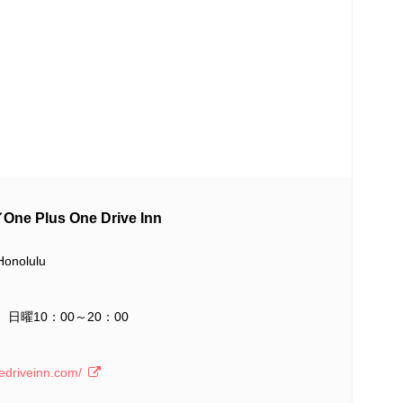
／
One Plus One Drive Inn
Honolulu
5、日曜10：00～20：00
edriveinn.com/