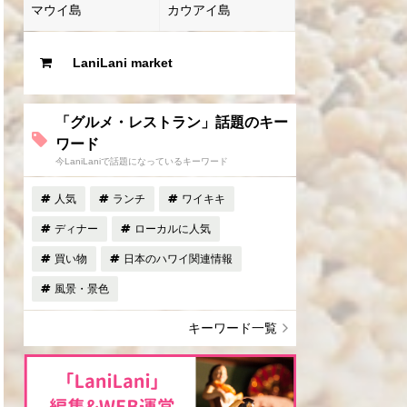
マウイ島
カウアイ島
LaniLani market
「グルメ・レストラン」話題のキー
ワード
今LaniLaniで話題になっているキーワード
人気
ランチ
ワイキキ
ディナー
ローカルに人気
買い物
日本のハワイ関連情報
風景・景色
キーワード一覧