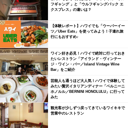
フギャング 」と「ウルフギャングパック エ
クスプレス」の違いは？
【体験レポート】ハワイでも「ウーバーイー
ツ／Uber Eats」を使ってみよう！子連れ旅
行にもおすすめ♪
ワイン好き必見！ハワイで絶対に行っておき
たいレストラン「アイランド・ヴィンテー
ジ・ワイン・バー／Island Vintage Wine
Bar」をご紹介
芸能人も通うほど大人気！ハワイで体験して
みたい贅沢イタリアンディナー「ベルニーニ
ホノルル／BERNINI HONOLULU」に行って
みた
観光客が少しずつ戻ってきているワイキキで
営業中のレストラン