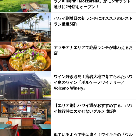
ラ／Allegrini Mozzarella」がモンサラット
通りに2号店をオープン！
ハワイ到着日の初ランチにオススメのレスト
ラン厳選5店♪
アラモアナエリアで絶品ランチが味わえるお
店
ワイン好き必見！溶岩大地で育てられたハワ
イ島のワイン「ボルケーノワイナリー／
Volcano Winery」
【エリア別】ハワイ通がおすすめする、ハワ
イ旅行時に欠かせないグルメ 第2弾
似ているようで実は違う！ワイキキの「ウル