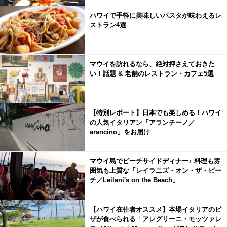
ハワイで手軽に美味しいパスタが味わえるレ
ストラン4選
マウイを訪れるなら、絶対押さえておきた
い！話題 & 老舗のレストラン・カフェ5選
【特別レポート】日本でも楽しめる！ハワイ
の人気イタリアン「アランチーノ／
arancino」をお届け
マウイ島でビーチサイドディナー♪ 料理も雰
囲気も上質な「レイラニズ・オン・ザ・ビー
チ／Leilani's on the Beach」
【ハワイ在住者オススメ】本場イタリアのピ
ザが食べられる「アレグリーニ・モッツァレ