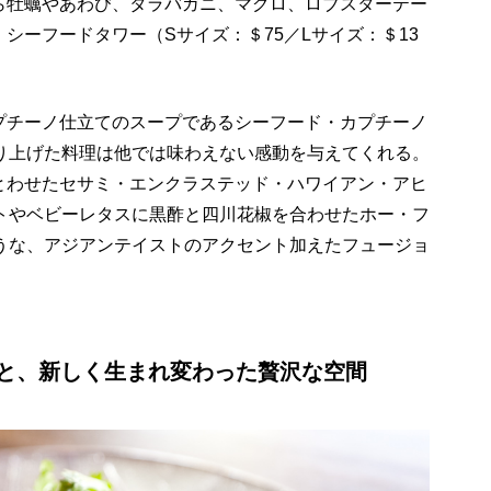
ら牡蠣やあわび、タラバガニ、マグロ、ロブスターテー
シーフードタワー（Sサイズ：＄75／Lサイズ：＄13
プチーノ仕立てのスープであるシーフード・カプチーノ
作り上げた料理は他では味わえない感動を与えてくれる。
とわせたセサミ・エンクラステッド・ハワイアン・アヒ
トやベビーレタスに黒酢と四川花椒を合わせたホー・フ
ような、アジアンテイストのアクセント加えたフュージョ
と、新しく生まれ変わった贅沢な空間