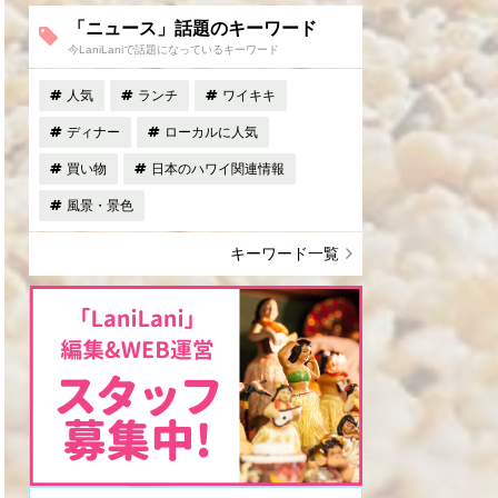
「ニュース」話題のキーワード
今LaniLaniで話題になっているキーワード
人気
ランチ
ワイキキ
ディナー
ローカルに人気
買い物
日本のハワイ関連情報
風景・景色
キーワード一覧