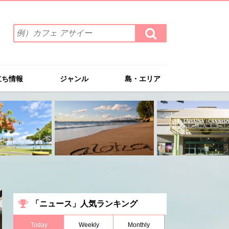
検
検
索
索
ワ
す
る
ー
ド
立ち情報
ジャンル
島・エリア
を
入
力
(例）
カ
フ
ェ
ア
サ
イ
ー
「ニュース」人気ランキング
Today
Weekly
Monthly