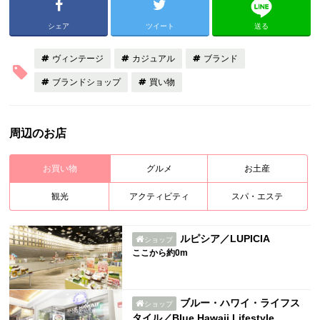
シェア
ツイート
送る
ヴィンテージ
カジュアル
ブランド
ブランドショップ
買い物
周辺のお店
お買い物
グルメ
お土産
観光
アクティビティ
スパ・エステ
ルピシア／LUPICIA
ショップ
ここから約0m
ブルー・ハワイ・ライフス
ショップ
タイル／Blue Hawaii Lifestyle