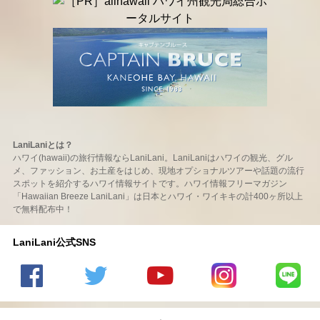
LaniLaniとは？
ハワイ(hawaii)の旅行情報ならLaniLani。LaniLaniはハワイの観光、グル
メ、ファッション、お土産をはじめ、現地オプショナルツアーや話題の流行
スポットを紹介するハワイ情報サイトです。ハワイ情報フリーマガジン
「Hawaiian Breeze LaniLani」は日本とハワイ・ワイキキの計400ヶ所以上
で無料配布中！
LaniLani公式SNS
LaniLani
LaniLani
LaniLani
LaniLani
LaniLani
の
のtwitter
の
の
のLINEを