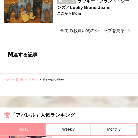
ラッキー・ブランド・ジー
ショップ
ンズ／Lucky Brand Jeans
ここから約0m
全ての
お買い物
のショップを見る
関連する記事
トップ
買い物
アパレル
ディーゼル／Diesel
「アパレル」人気ランキング
Today
Weekly
Monthly