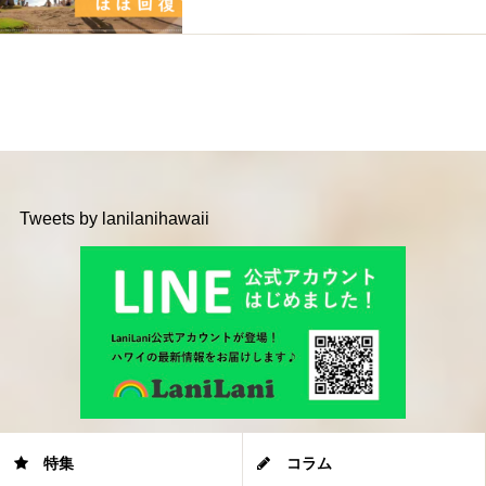
Tweets by lanilanihawaii
特集
コラム