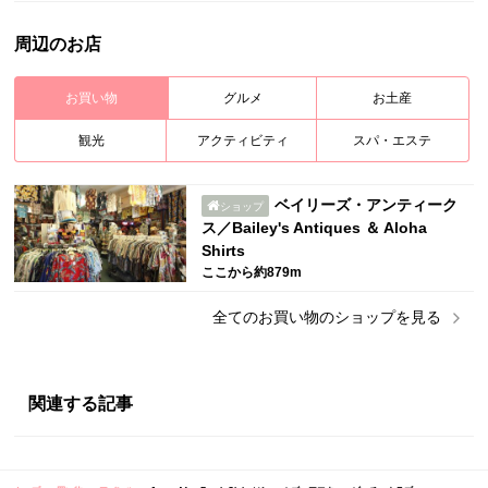
周辺のお店
お買い物
グルメ
お土産
観光
アクティビティ
スパ・エステ
ベイリーズ・アンティーク
ショップ
ス／Bailey's Antiques ＆ Aloha
Shirts
ここから約879m
全ての
お買い物
のショップを見る
関連する記事