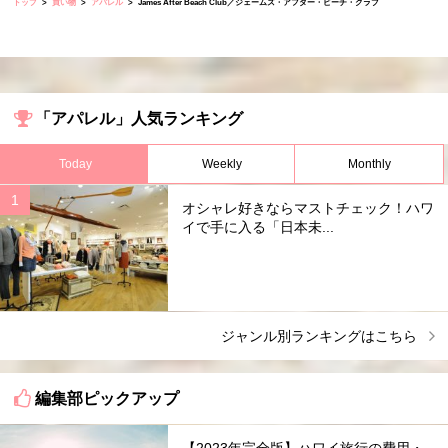
トップ
買い物
アパレル
James After Beach Club／ジェームズ・アフター・ビーチ・クラブ
「アパレル」人気ランキング
Today
Weekly
Monthly
オシャレ好きならマストチェック！ハワ
イで手に入る「日本未...
ジャンル別ランキングはこちら
編集部ピックアップ