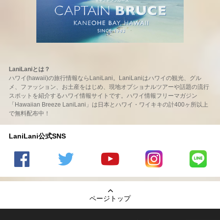
LaniLaniとは？
ハワイ(hawaii)の旅行情報ならLaniLani。LaniLaniはハワイの観光、グル
メ、ファッション、お土産をはじめ、現地オプショナルツアーや話題の流行
スポットを紹介するハワイ情報サイトです。ハワイ情報フリーマガジン
「Hawaiian Breeze LaniLani」は日本とハワイ・ワイキキの計400ヶ所以上
で無料配布中！
LaniLani公式SNS
LaniLani
LaniLani
LaniLani
LaniLani
LaniLani
の
のtwitter
の
の
のLINEを
Facebook
を見る
Youtube
Instagram
見る
ページトップ
を見る
チャンネ
を見る
ルを見る