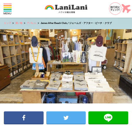
トップ
買い物
アパレル
James After Beach Club／ジェームズ・アフター・ビーチ・クラブ