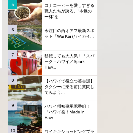
コナコーヒーを愛しすぎる
職人たちが誇る、“本気の
一杯”を...
今注目の西オアフ最新スポ
ット「Wai Kai (ワイカイ...
移転しても大人気！「スパ
ーク・ハワイ／Spark
Haw...
【ハワイで役立つ英会話】
タクシーに乗る前に質問し
てみよう...
ハワイ州知事承認番組！
『ハワイ発！Made in
Haw...
ワイキキショッピングプラ