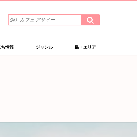
検
検
索
索
ワ
す
る
ー
ド
立ち情報
ジャンル
島・エリア
を
入
力
(例）
カ
フ
ェ
ア
サ
イ
ー