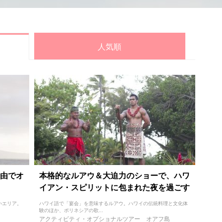
人気順
由でオ
本格的なルアウ＆大迫力のショーで、ハワ
イアン・スピリットに包まれた夜を過ごす
いエリア。
ハワイ語で「宴会」を意味するルアウ。ハワイの伝統料理と文化体
験のほか、ポリネシアの歌...
アクティビティ・オプショナルツアー
オアフ島