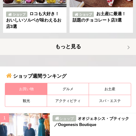
ロコも大好き！
お土産に最適！
おいしいソルベが味わえるお
話題のチョコレート店3選
店3選
もっと見る
ショップ週間ランキング
お買い物
グルメ
お土産
観光
アクティビティ
スパ・エステ
オオジェネシス・ブティック
ショップ
／Oogenesis Boutique