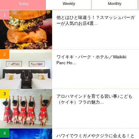
Today
Weekly
Monthly
他とはひと味違う！？スマッシュバーガ
ーが人気のお店4選...
ワイキキ・パーク・ホテル／Waikiki
Parc Ho...
アロハマインドを育てる習い事♪こども
（ケイキ）フラの魅力...
ハワイでウミガメやクジラに会える！と