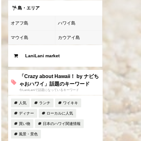
島・エリア
オアフ島
ハワイ島
マウイ島
カウアイ島
LaniLani market
「Crazy about Hawaii！ by ナビち
ゃおハワイ」話題のキーワード
今LaniLaniで話題になっているキーワード
人気
ランチ
ワイキキ
ディナー
ローカルに人気
買い物
日本のハワイ関連情報
風景・景色