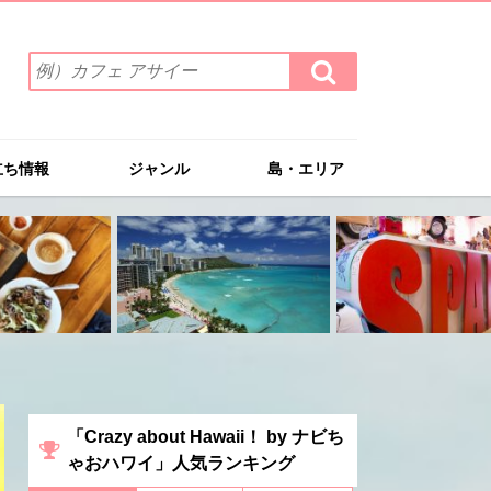
検
検
索
索
ワ
す
る
ー
ド
立ち情報
ジャンル
島・エリア
を
入
力
(例）
カ
フ
ェ
ア
サ
イ
ー
「Crazy about Hawaii！ by ナビち
ゃおハワイ」人気ランキング