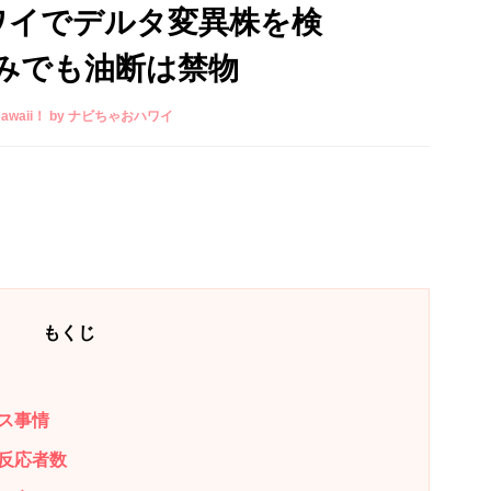
ハワイでデルタ変異株を検
みでも油断は禁物
t Hawaii！ by ナビちゃおハワイ
もくじ
ス事情
反応者数