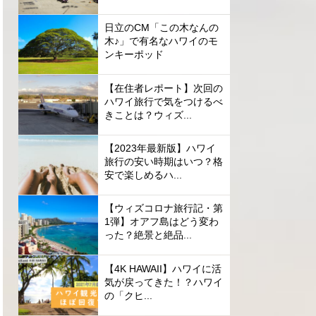
日立のCM「この木なんの
木♪」で有名なハワイのモ
ンキーポッド
【在住者レポート】次回の
ハワイ旅行で気をつけるべ
きことは？ウィズ...
【2023年最新版】ハワイ
旅行の安い時期はいつ？格
安で楽しめるハ...
【ウィズコロナ旅行記・第
1弾】オアフ島はどう変わ
った？絶景と絶品...
【4K HAWAII】ハワイに活
気が戻ってきた！？ハワイ
の「クヒ...