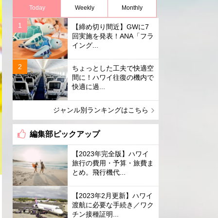
Today
Weekly
Monthly
【締め切り間近】GWに7
回実施を発表！ANA「フラ
イング...
ちょっとした工夫で快適空
間に！ハワイ往復の機内で
快適に過...
ジャンル別ランキングはこちら
編集部ピックアップ
【2023年完全版】ハワイ
旅行の費用・予算・旅費ま
とめ。飛行機代...
【2023年2月更新】ハワイ
渡航に必要な手続き／ワク
チン接種証明...