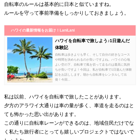
自転車のルールは基本的に日本と似ていますね。
ルールを守って事前準備をしっかりしておきましょう。
ハワイの最新情報をお届け！LaniLani
ハワイを自転車で旅しよう♪1日遊んだ
体験記
自転車は歩きよりも早く、そして自分の好きなコース
や時間を決められるのが良いですよね。ハワイの心地
よい空の下、自転車で風を切って走るのは最高に気持
ちが良いですよ！今回は、私が自転車で1日遊んだ体験
記をお話しします。朝から自転車をレンタルして出
発！今回...
私は以前、ハワイを自転車で旅したことがあります。
夕方のアラワイ大通りは車の量が多く、車道を走るのはと
ても怖かった思い出があります。
この通りに自転車レーンができるのは、地域住民だけでな
く私たち旅行者にとっても嬉しいプロジェクトではないで