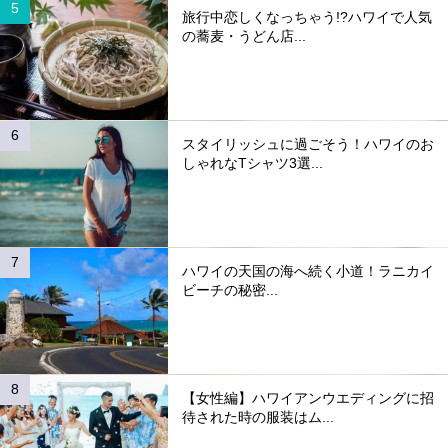
旅行中恋しくなっちゃう!?ハワイで人気
の蕎麦・うどん店...
スタイリッシュに過ごそう！ハワイのお
しゃれなTシャツ3選...
ハワイの天国の海へ続く小道！ラニカイ
ビーチの秘密...
【女性編】ハワイアンウエディングに招
待された時の服装はム...