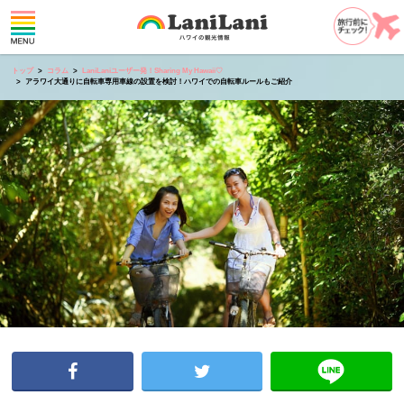
トップ
コラム
LaniLaniユーザー発！Sharing My Hawaii♡
アラワイ大通りに自転車専用車線の設置を検討！ハワイでの自転車ルールもご紹介