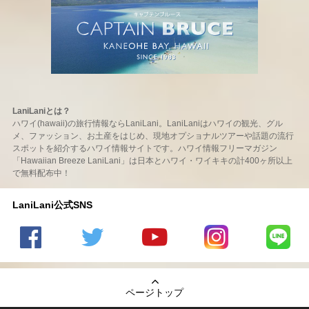
LaniLaniとは？
ハワイ(hawaii)の旅行情報ならLaniLani。LaniLaniはハワイの観光、グル
メ、ファッション、お土産をはじめ、現地オプショナルツアーや話題の流行
スポットを紹介するハワイ情報サイトです。ハワイ情報フリーマガジン
「Hawaiian Breeze LaniLani」は日本とハワイ・ワイキキの計400ヶ所以上
で無料配布中！
LaniLani公式SNS
LaniLani
LaniLani
LaniLani
LaniLani
LaniLani
の
のtwitter
の
の
のLINEを
Facebook
を見る
Youtube
Instagram
見る
ページトップ
を見る
チャンネ
を見る