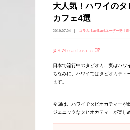
大人気！ハワイのタ
カフェ4選
2019.07.04
コラム
LaniLaniユーザー発！Shar
参照:＠beeandteakailua
日本で流行中のタピオカ、実はハワ
ちなみに、ハワイではタピオカティ
ます。
今回は、ハワイでタピオカティーが
ジェニックなタピオカティーが楽し