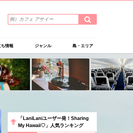
検
検
索
索
ワ
す
る
ー
ド
立ち情報
ジャンル
島・エリア
を
入
力
(例）
カ
フ
ェ
ア
サ
イ
ー
「LaniLaniユーザー発！Sharing
My Hawaii♡」人気ランキング