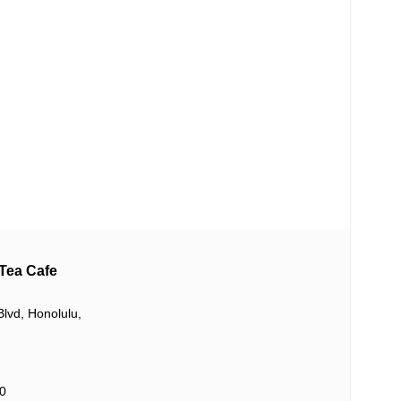
a Cafe
lvd, Honolulu,
0