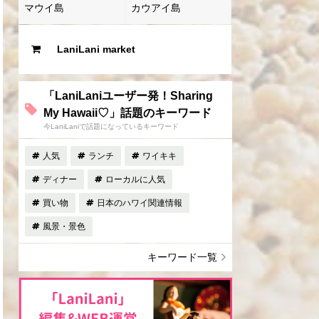
マウイ島
カウアイ島
LaniLani market
「LaniLaniユーザー発！Sharing
My Hawaii♡」話題のキーワード
今LaniLaniで話題になっているキーワード
人気
ランチ
ワイキキ
ディナー
ローカルに人気
買い物
日本のハワイ関連情報
風景・景色
キーワード一覧