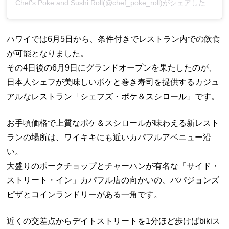
Chef's Poke and Sushi Roll(@chef_poke_roll)がシェアした投稿
ハワイでは6月5日から、条件付きでレストラン内での飲食
が可能となりました。
その4日後の6月9日にグランドオープンを果たしたのが、
日本人シェフが美味しいポケと巻き寿司を提供するカジュ
アルなレストラン「シェフズ・ポケ＆スシロール」です。
お手頃価格で上質なポケ＆スシロールが味わえる新レスト
ランの場所は、ワイキキにも近いカパフルアベニュー沿
い。
大盛りのポークチョップとチャーハンが有名な「サイド・
ストリート・イン」カパフル店の向かいの、パパジョンズ
ピザとコインランドリーがある一角です。
近くの交差点からデイトストリートを1分ほど歩けばbikiス