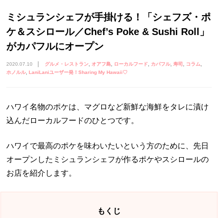
ミシュランシェフが手掛ける！「シェフズ・ポ
ケ＆スシロール／Chef’s Poke & Sushi Roll」
がカパフルにオープン
2020.07.10
グルメ・レストラン
オアフ島
ローカルフード
カパフル
寿司
コラム
ホノルル
LaniLaniユーザー発！Sharing My Hawaii♡
ハワイ名物のポケは、マグロなど新鮮な海鮮をタレに漬け
込んだローカルフードのひとつです。
ハワイで最高のポケを味わいたいという方のために、先日
オープンしたミシュランシェフが作るポケやスシロールの
お店を紹介します。
もくじ