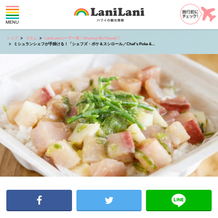
トップ
コラム
LaniLaniユーザー発！Sharing My Hawaii♡
ミシュランシェフが手掛ける！「シェフズ・ポケ＆スシロール／Chef’s Poke &...