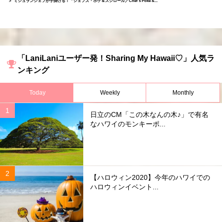
ミシュランシェフが手掛ける！「シェフズ・ポケ＆スシロール／Chef’s Poke &...
「LaniLaniユーザー発！Sharing My Hawaii♡」人気ラ
ンキング
Today
Weekly
Monthly
日立のCM「この木なんの木♪」で有名
なハワイのモンキーポ...
【ハロウィン2020】今年のハワイでの
ハロウィンイベント...