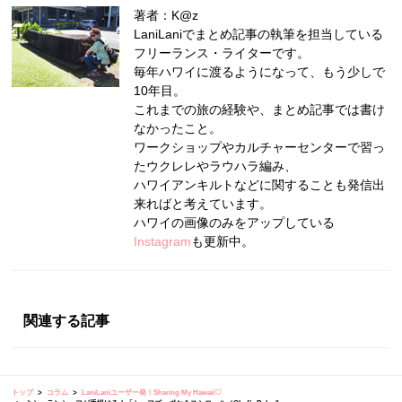
著者：K@z
LaniLaniでまとめ記事の執筆を担当している
フリーランス・ライターです。
毎年ハワイに渡るようになって、もう少しで
10年目。
これまでの旅の経験や、まとめ記事では書け
なかったこと。
ワークショップやカルチャーセンターで習っ
たウクレレやラウハラ編み、
ハワイアンキルトなどに関することも発信出
来ればと考えています。
ハワイの画像のみをアップしている
Instagram
も更新中。
関連する記事
トップ
コラム
LaniLaniユーザー発！Sharing My Hawaii♡