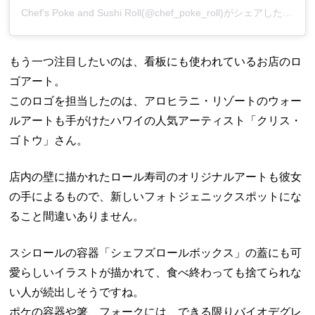
Chef's Poke and Sushi Roll(@chef_poke_roll)がシェアした投稿
もう一つ注目したいのは、看板にも使われているお店のロ
ゴアート。
このロゴを担当したのは、アロヒラニ・リゾートのウォー
ルアートも手がけたハワイの人気アーティスト「クリス・
ゴトウ」さん。
店内の壁に描かれたロール寿司のオリジナルアートも彼女
の手によるもので、新しいフォトジェニックスポットにな
ること間違いありません。
スシロールの容器「シェフズロールボックス」の蓋にも可
愛らしいイラストが描かれて、食べ終わっても捨てられな
い人が続出しそうですね。
ポケの容器や箸、フォークには、できる限りバイオデグレ